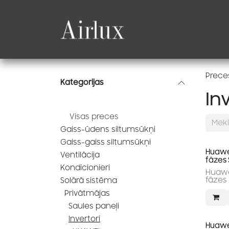
Skip to Content
Produkti
Katalogi
Prece
Kategorijas
In
Visas preces
Gaiss-ūdens siltumsūkņi
Gaiss-gaiss siltumsūkņi
Huawei
Ventilācija
fāzes
Kondicionieri
Huawei
Solārā sistēma
Privātmājas
Saules paneļi
Invertori
Huawei