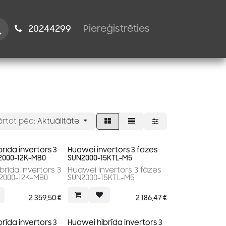
istiem
2024​​4299
Piereģistrēties
ārtot pēc:
Aktuālitāte
rīda invertors 3
Huawei invertors 3 fāzes
2000-12K-MB0
SUN2000-15KTL-M5
rīda invertors 3
Huawei invertors 3 fāzes
2000-12K-MB0
SUN2000-15KTL-M5
2 359,50
€
2 186,47
€
rīda invertors 3
Huawei hibrīda invertors 3