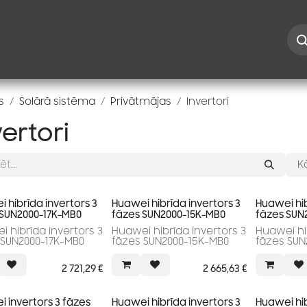
Iespējas
Kontakti
Risinājumi
Blogs
Speciāl
s
Solārā sistēma
Privātmājas
Invertori
vertori
K
 hibrīda invertors 3
Huawei hibrīda invertors 3
Huawei hib
 SUN2000-17K-MB0
fāzes SUN2000-15K-MB0
fāzes SUN
 hibrīda invertors 3
Huawei hibrīda invertors 3
Huawei hib
fāzes SUN2000-17K-MB0
fāzes SUN2000-15K-MB0
fāzes SUN
2 721,29
€
2 665,63
€
 invertors 3 fāzes
Huawei hibrīda invertors 3
Huawei hib