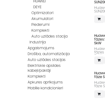
HUAWEI
SUN20
DEYE
Huawe
SUN20
Optimizatori
Akumulatori
Piederumi
Komplekti
Huawei
Auto uzlādes stacija
fāzes
Industrija
5kW
Apgaismojums
Huawei
fāzes SUN2000-5KTL-M1
Drošība, automatizācija
5kW
Auto uzlādes stacijas
Elektriskie apsildes
kabeļi/paklāji
Huawei
Komplekti
fāze 
Apkures aprīkojums
Huawei
fāze 
Mobīlie kondicionieri