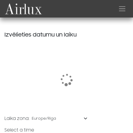
Skip to Content
Izvēlieties datumu un laiku
Laika zona:
Select a time