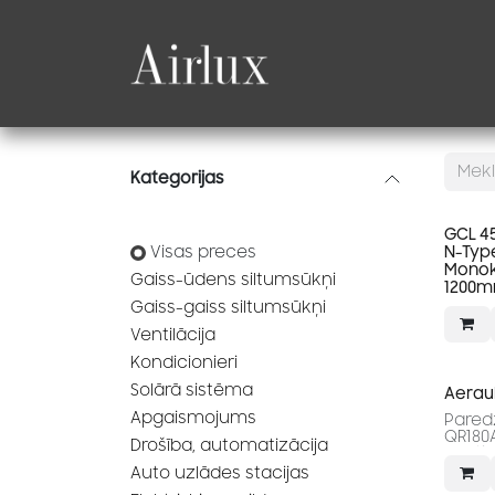
Skip to Content
Produkti
Katalogi
Kategorijas
GCL 45
Visas preces
N-Type
Monokr
Gaiss-ūdens siltumsūkņi
1200
Gaiss-gaiss siltumsūkņi
Ventilācija
Kondicionieri
Solārā sistēma
Aerauli
Apgaismojums
Pared
QR180
Drošība, automatizācija
ventil
Auto uzlādes stacijas