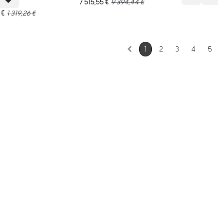
7 515,55
€
9 394,44
€
€
1 319,26
€
1
2
3
4
5