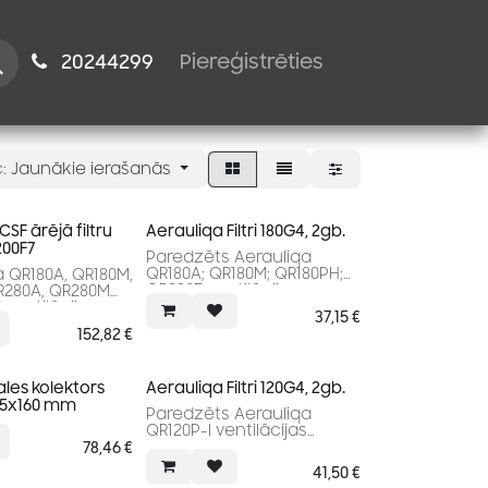
istiem
2024​​4299
Piereģistrēties
:
Jaunākie ierašanās
SF ārējā filtru
Aerauliqa Filtri 180G4, 2gb.
200F7
Paredzēts Aerauliqa
QR180A; QR180M; QR180PH;
 QR180A, QR180M,
QR230E ventilācijas
R280A, QR280M
iekārtām
ventilācijas
37,15
€
152,82
€
les kolektors
Aerauliqa Filtri 120G4, 2gb.
75x160 mm
Paredzēts Aerauliqa
QR120P-I ventilācijas
iekārtai
78,46
€
41,50
€