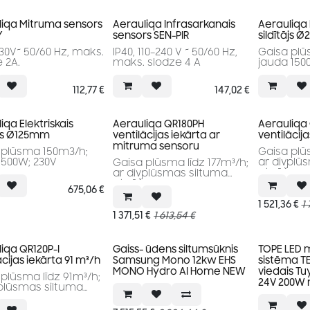
liqa Mitruma sensors
Aerauliqa Infrasarkanais
Aerauliqa 
Y
sensors SEN-PIR
sildītājs
230V~ 50/60 Hz, maks.
IP40, 110–240 V ~ 50/60 Hz,
Gaisa plū
 2A.
maks. slodze 4 A
jauda 150
112,77
€
147,02
€
iqa Elektriskais
Aerauliqa QR180PH
Aerauliqa
ājs Ø125mm
ventilācijas iekārta ar
ventilācija
mitruma sensoru
 plūsma 150m3/h;
Gaisa plūs
 500W; 230V
ar divplū
Gaisa plūsma līdz 177m³/h;
atgūšanu
ar divplūsmas siltuma
atgūšanu
675,06
€
1 521,36
€
1 
1 371,51
€
1 613,54
€
iqa QR120P-I
Gaiss- ūdens siltumsūknis
TOPE LED 
ācijas iekārta 91 m³/h
Samsung Mono 12kw EHS
sistēma TE
MONO Hydro AI Home NEW
viedais Tu
plūsma līdz 91m³/h;
24V 200W
vplūsmas siltuma
šanu