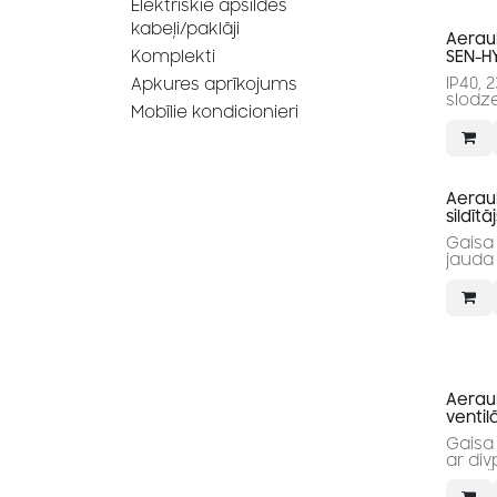
Elektriskie apsildes
kabeļi/paklāji
Aerau
Komplekti
SEN-H
IP40, 
Apkures aprīkojums
slodze
Mobīlie kondicionieri
Aeraul
sildīt
Gaisa
jauda
Aeraul
ventil
Gaisa 
ar di
atgū