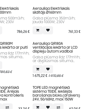
Elektriskais
Aerauliqa Elektriskais
 Ø200mm
sildītājs Ø160mm
sma 500m3/h;
Gaisa plūsma 350m3/h;
0W; 230V
jauda 1000W; 230V
786,26
€
761,33
€
 QR180M
Aerauliqa QR180A
s iekārta ar pulti
ventilācijas iekārta ar LCD
displeju autom.vadībai
ma līdz 177m³/h;
smas siltuma
Gaisa plūsma līdz 177m³/h;
ar divplūsmas siltuma
atgūšanu
789,83
€
1 675,22
€
1 970,85
€
magnētiskā
TOPE LED magnētiskā
IDE, Ārējais
sistēma TEIDE, Iekšējās
ya kontrolieris
barošanas bloks (draivers)
 max
24V, 50/60Hz, max 150W
33,24
€
62,04
€