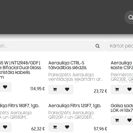
Iespējas
Kontakti
Risinājumi
Blogs
Speciāl
Kārtot pēc
5 W | NT12R48/GDF |
Aerauliqa CTRL-S
Aerauliqa C
 Bifacial Dual Glass
tālvadības slēdzis
kaste CSF
istāla kabelis
Paredzēts Aerauliqa
Piemērota
mm
ventilācijas iekārtām ar
QR230E, Q
siltuma atgūšanu.
un QR280E 
iekārtām.
114,95
€
23,72
€
qa Filtrs 180F7, 1gb.
Aerauliqa Filtrs 120F7, 1gb.
Gaisa sada
LOK-H 10x
zēts Aerauliqa
Paredzēts Aerauliqa
A un QR180M
QR120P-I un QR120EP
ācijas iekārtām
ventilācijas iekārtām
62,32
€
57,96
€