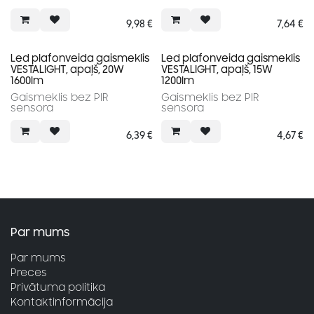
9,98
€
7,64
€
Led plafonveida gaismeklis
Led plafonveida gaismeklis
VESTALIGHT, apaļš, 20W
VESTALIGHT, apaļš, 15W
1600lm
1200lm
Gaismeklis bez PIR
Gaismeklis bez PIR
sensora
sensora
6,39
€
4,67
€
Par mums
Par mums
Preces
Privātuma politika
Kontaktinformācija