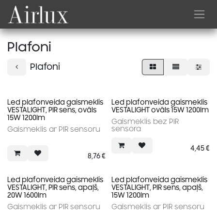
Skip to Content
Plafoni
Plafoni
Led plafonveida gaismeklis
Led plafonveida gaismeklis
VESTALIGHT, PIR sens, ovāls
VESTALIGHT ovāls 15W 1200lm
15W 1200lm
Gaismeklis bez PIR
sensora
Gaismeklis ar PIR sensoru
4,45
€
8,76
€
Led plafonveida gaismeklis
Led plafonveida gaismeklis
VESTALIGHT, PIR sens, apaļš,
VESTALIGHT, PIR sens, apaļš,
20W 1600lm
15W 1200lm
Gaismeklis ar PIR sensoru
Gaismeklis ar PIR sensoru