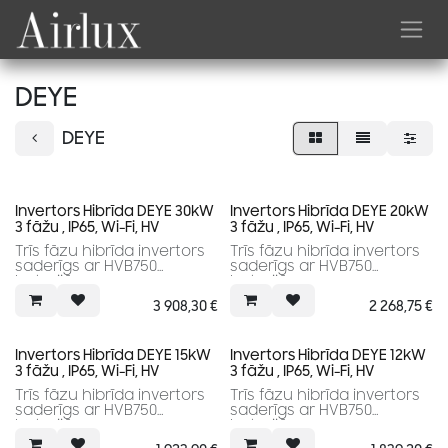
Skip to Content
DEYE
DEYE
Invertors Hibrīda DEYE 30kW
Invertors Hibrīda DEYE 20kW
3 fāžu , IP65, Wi-Fi, HV
3 fāžu , IP65, Wi-Fi, HV
Trīs fāzu hibrīda invertors
Trīs fāzu hibrīda invertors
saderīgs ar HVB750
saderīgs ar HVB750
baterijām.
baterijām.
3 MPPT.
2 MPPT.
3 908,30
€
2 268,75
€
Augsta efektivitāte
Augsta efektivitāte
Maksimālā efektivitāte:
Maksimālā efektivitāte:
97.6%
97.6%
Invertors Hibrīda DEYE 15kW
Invertors Hibrīda DEYE 12kW
3 fāžu , IP65, Wi-Fi, HV
3 fāžu , IP65, Wi-Fi, HV
Trīs fāzu hibrīda invertors
Trīs fāzu hibrīda invertors
saderīgs ar HVB750
saderīgs ar HVB750
baterijām.
baterijām.
2 MPPT.
2 MPPT.