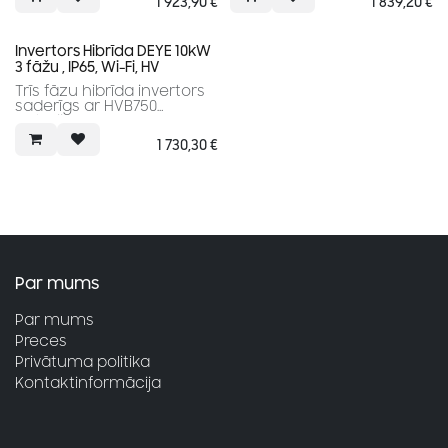
1 923,90
€
1 839,20
€
Augsta efektivitāte
Augsta efektivitāte
Maksimālā efektivitāte:
Maksimālā efektivitāte:
97.6%
97.6%
Invertors Hibrīda DEYE 10kW
3 fāžu , IP65, Wi-Fi, HV
Trīs fāzu hibrīda invertors
saderīgs ar HVB750
baterijām.
2 MPPT.
1 730,30
€
Augsta efektivitāte
Maksimālā efektivitāte:
97.6%
Par mums
Par mums
Preces
Privātuma politika
Kontaktinformācija