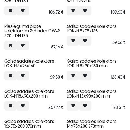
625 – DN 160
520 – DN 200
106,72
€
109,63
€
Pieslēguma plate
Gaisa sadales kolektors
kolektoram Zehnder CW-P
LOK-H 5x75x125
220 – DN 125
59,56
€
67,16
€
Gaisa sadales kolektors
Gaisa sadales kolektors
LOK-H 8x75x160
LOK-H 8x90x160 mm
69,50
€
128,43
€
Gaisa sadales kolektors
Gaisa sadales kolektors
LOK-H 18x90x200 mm
LOK-H 12x90x200 mm
267,77
€
178,51
€
Gaisa sadales kolektors
Gaisa sadales kolektors
16x75x200 370mm
14x75x200 370mm