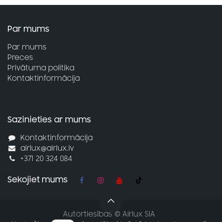
Par mums
Par mums
Preces
Privātuma politika
Kontaktinformācija
Sazinieties ar mums
Kontaktinformācija
airlux@airlux.lv
+371 20 324 084
Sekojiet mums
Autortiesības © Airlux SIA