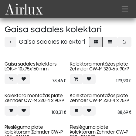
Skip to Content
Gaisa sadales kolektori
Gaisa sadales kolektori
Gaisa sadales kolektors
Kolektora montāžas plate
LOK-H 10x75x160 mm
Zehnder CW-M 320-6 x 90/P
78,46
€
123,90
€
Kolektora montāžas plate
Kolektora montāžas plate
Zehnder CW-M 220-4 x 90/P
Zehnder CW-M 220-4 x 75/P
100,31
€
88,69
€
Pieslēguma plate
Pieslēguma plate
kolektoram Zehnder CW-P
kolektoram Zehnder CW-P