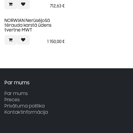
712,63
€
NORWIAN Nerūsējošā
tērauda karstā ūdens
tvertne MWT
1 150,00
€
Par mums
Par mums
Preces
Privātuma politika
Kontaktinformācija