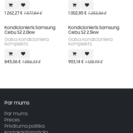
1 262,27
€
1 577,84
€
1 002,85
€
1 253,56
€
Kondicionieris Samsung
Kondicionieris Samsung
Cebu S2 2.0kw
Cebu S2 2.5kw
Gaisa kondicioniera
Gaisa kondicioniera
komplekts
komplekts
845,06
€
1 056,33
€
903,14
€
1 128,93
€
Par mums
Par mums
Preces
Privātuma politika
Kontaktinformācija