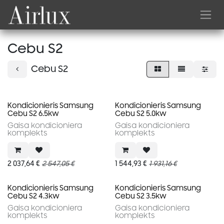
Skip to Content
Cebu S2
Cebu S2
Kondicionieris Samsung
Kondicionieris Samsung
Cebu S2 6.5kw
Cebu S2 5.0kw
Gaisa kondicioniera
Gaisa kondicioniera
komplekts
komplekts
2 037,64
€
2 547,05
€
1 544,93
€
1 931,16
€
Kondicionieris Samsung
Kondicionieris Samsung
Cebu S2 4.3kw
Cebu S2 3.5kw
Gaisa kondicioniera
Gaisa kondicioniera
komplekts
komplekts