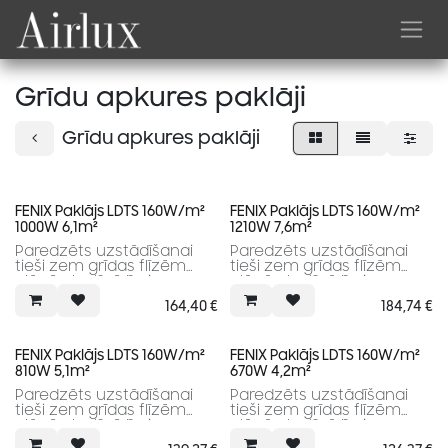
Skip to Content
Grīdu apkures paklāji
Grīdu apkures paklāji
FENIX Paklājs LDTS 160W/m²
FENIX Paklājs LDTS 160W/m²
1000W 6,1m²
1210W 7,6m²
Paredzēts uzstādīšanai
Paredzēts uzstādīšanai
tieši zem grīdas flīzēm
tieši zem grīdas flīzēm
plānā elastīgā līmjavas
plānā elastīgā līmjavas
kārtā vai pašizlīdzinošā
kārtā vai pašizlīdzinošā
164,40
€
184,74
€
grīdā. Komplektā nav
grīdā. Komplektā nav
iekļauts digitālais
iekļauts digitālais
termostats.
termostats.
FENIX Paklājs LDTS 160W/m²
FENIX Paklājs LDTS 160W/m²
810W 5,1m²
670W 4,2m²
Paredzēts uzstādīšanai
Paredzēts uzstādīšanai
tieši zem grīdas flīzēm
tieši zem grīdas flīzēm
plānā elastīgā līmjavas
plānā elastīgā līmjavas
kārtā vai pašizlīdzinošā
kārtā vai pašizlīdzinošā