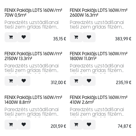
iekļauts digitālais
iekļauts digitālais
termostats.
termostats.
FENIX Paklājs LDTS 160W/m²
FENIX Paklājs LDTS 160W/m²
70W 0,5m²
2600W 16.3m²
Paredzēts uzstādīšanai
Paredzēts uzstādīšanai
tieši zem grīdas flīzēm
tieši zem grīdas flīzēm
plānā elastīgā līmjavas
plānā elastīgā līmjavas
kārtā vai pašizlīdzinošā
kārtā vai pašizlīdzinošā
35,15
€
383,99
€
grīdā. Komplektā nav
grīdā. Komplektā nav
iekļauts digitālais
iekļauts digitālais
termostats.
termostats.
FENIX Paklājs LDTS 160W/m²
FENIX Paklājs LDTS 160W/m²
2150W 13.3m²
1800W 11.0m²
Paredzēts uzstādīšanai
Paredzēts uzstādīšanai
tieši zem grīdas flīzēm
tieši zem grīdas flīzēm
plānā elastīgā līmjavas
plānā elastīgā līmjavas
kārtā vai pašizlīdzinošā
kārtā vai pašizlīdzinošā
312,00
€
235,19
€
grīdā. Komplektā nav
grīdā. Komplektā nav
iekļauts digitālais
iekļauts digitālais
termostats.
termostats.
FENIX Paklājs LDTS 160W/m²
FENIX Paklājs LDTS 160W/m²
1400W 8.8m²
410W 2.6m²
Paredzēts uzstādīšanai
Paredzēts uzstādīšanai
tieši zem grīdas flīzēm
tieši zem grīdas flīzēm
plānā elastīgā līmjavas
plānā elastīgā līmjavas
kārtā vai pašizlīdzinošā
kārtā vai pašizlīdzinošā
201,59
€
74,87
€
grīdā. Komplektā nav
grīdā. Komplektā nav
iekļauts digitālais
iekļauts digitālais