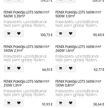
139,27
€
126,37
€
grīdā. Komplektā nav
grīdā. Komplektā nav
iekļauts digitālais
iekļauts digitālais
termostats.
termostats.
FENIX Paklājs LDTS 160W/m²
FENIX Paklājs LDTS 160W/m²
560W 3,35m²
500W 3,0m²
Paredzēts uzstādīšanai
Paredzēts uzstādīšanai
tieši zem grīdas flīzēm
tieši zem grīdas flīzēm
plānā elastīgā līmjavas
plānā elastīgā līmjavas
kārtā vai pašizlīdzinošā
kārtā vai pašizlīdzinošā
100,73
€
90,40
€
grīdā. Komplektā nav
grīdā. Komplektā nav
iekļauts digitālais
iekļauts digitālais
termostats.
termostats.
FENIX Paklājs LDTS 160W/m²
FENIX Paklājs LDTS 160W/m²
340W 2,1m²
260W 1,6m²
Paredzēts uzstādīšanai
Paredzēts uzstādīšanai
tieši zem grīdas flīzēm
tieši zem grīdas flīzēm
plānā elastīgā līmjavas
plānā elastīgā līmjavas
kārtā vai pašizlīdzinošā
kārtā vai pašizlīdzinošā
66,51
€
52,77
€
grīdā. Komplektā nav
grīdā. Komplektā nav
iekļauts digitālais
iekļauts digitālais
termostats.
termostats.
FENIX Paklājs LDTS 160W/m²
FENIX Paklājs LDTS 160W/m²
210W 1,3m²
130W 0,8m²
Paredzēts uzstādīšanai
Paredzēts uzstādīšanai
tieši zem grīdas flīzēm
tieši zem grīdas flīzēm
plānā elastīgā līmjavas
plānā elastīgā līmjavas
kārtā vai pašizlīdzinošā
kārtā vai pašizlīdzinošā
51,93
€
38,64
€
grīdā. Komplektā nav
grīdā. Komplektā nav