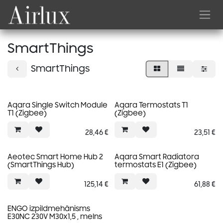
Skip to Content
SmartThings
SmartThings
Aqara Single Switch Module
Aqara Termostats T1
T1 (Zigbee)
(Zigbee)
28,46
€
23,51
€
Aeotec Smart Home Hub 2
Aqara Smart Radiatora
(SmartThings Hub)
termostats E1 (Zigbee)
125,14
€
61,88
€
ENGO izpildmehānisms
E30NC 230V M30x1,5 , melns