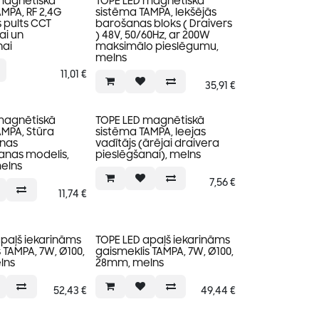
magnētiskā
TOPE LED magnētiskā
MPA, RF 2,4G
sistēma TAMPA, Iekšējās
 pults CCT
barošanas bloks ( Draivers
ai un
) 48V, 50/60Hz, ar 200W
ai
maksimālo pieslēgumu,
melns
11,01
€
35,91
€
magnētiskā
TOPE LED magnētiskā
MPA, Stūra
sistēma TAMPA, Ieejas
nas
vadītājs (ārējai draivera
anas modelis,
pieslēgšanai), melns
melns
7,56
€
11,74
€
apaļš iekarināms
TOPE LED apaļš iekarināms
 TAMPA, 7W, Ø100,
gaismeklis TAMPA, 7W, Ø100,
lns
28mm, melns
52,43
€
49,44
€