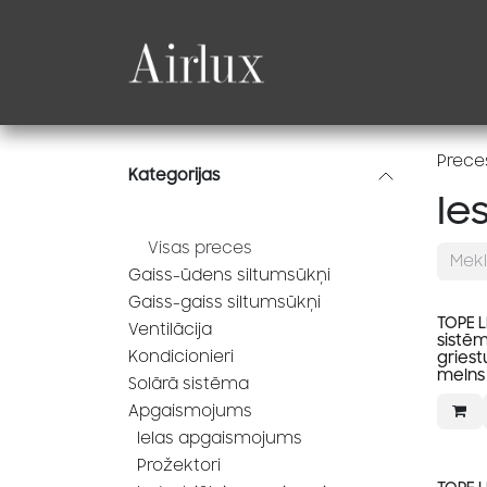
Skip to Content
Produkti
Katalogi
Prece
Kategorijas
Ie
Visas preces
Gaiss-ūdens siltumsūkņi
Gaiss-gaiss siltumsūkņi
TOPE 
Ventilācija
sistēm
Kondicionieri
griest
melns
Solārā sistēma
Apgaismojums
Ielas apgaismojums
Prožektori