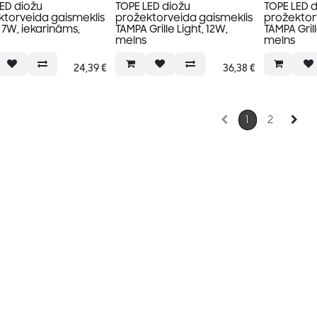
ED diožu
TOPE LED diožu
TOPE LED 
ktorveida gaismeklis
prožektorveida gaismeklis
prožektor
7W, iekarināms,
TAMPA Grille Light, 12W,
TAMPA Grill
melns
melns
24,39
€
36,38
€
1
2