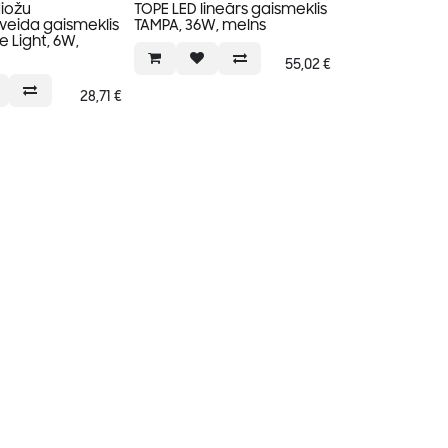
diožu
TOPE LED lineārs gaismeklis
veida gaismeklis
TAMPA, 36W, melns
e Light, 6W,
55,02
€
28,71
€