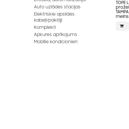
TOPE L
Auto uzlādes stacijas
prože
TAMPA 
Elektriskie apsildes
melns
kabeļi/paklāji
Komplekti
Apkures aprīkojums
Mobīlie kondicionieri