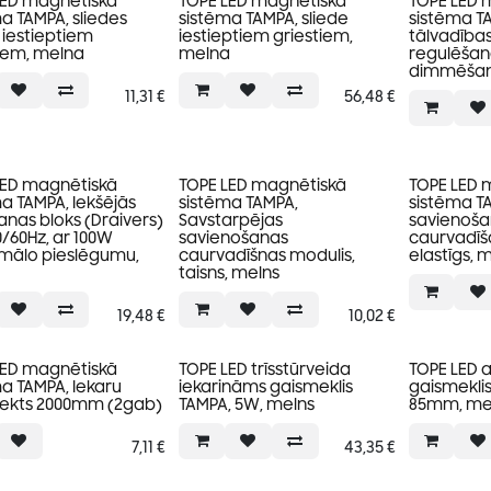
LED magnētiskā
TOPE LED magnētiskā
TOPE LED 
a TAMPA, sliedes
sistēma TAMPA, sliede
sistēma TA
 iestieptiem
iestieptiem griestiem,
tālvadības
tiem, melna
melna
regulēšan
dimmēšan
11,31
€
56,48
€
LED magnētiskā
TOPE LED magnētiskā
TOPE LED 
a TAMPA, Iekšējās
sistēma TAMPA,
sistēma TA
nas bloks (Draivers)
Savstarpējas
savienoša
0/60Hz, ar 100W
savienošanas
caurvadīš
mālo pieslēgumu,
caurvadīšnas modulis,
elastīgs, 
taisns, melns
19,48
€
10,02
€
LED magnētiskā
TOPE LED trīsstūrveida
TOPE LED 
a TAMPA, Iekaru
iekarināms gaismeklis
gaismeklis
ekts 2000mm (2gab)
TAMPA, 5W, melns
85mm, me
7,11
€
43,35
€