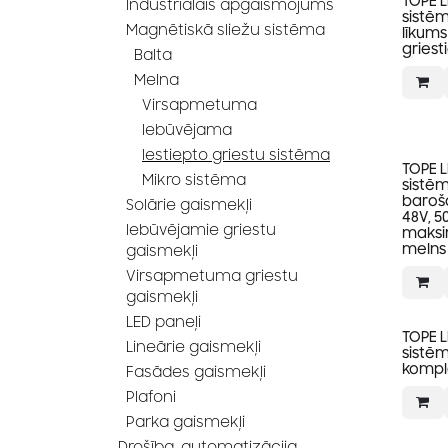
TOPE 
Industriālais apgaismojums
sistēm
Magnētiskā sliežu sistēma
līkums
gries
Balta
Melna
Virsapmetuma
Iebūvējama
Iestiepto griestu sistēma
TOPE 
Mikro sistēma
sistēm
baroša
Solārie gaismekļi
48V, 5
Iebūvējamie griestu
maksi
melns
gaismekļi
Virsapmetuma griestu
gaismekļi
LED paneļi
TOPE 
Lineārie gaismekļi
sistēm
kompl
Fasādes gaismekļi
Plafoni
Parka gaismekļi
Drošība, automatizācija