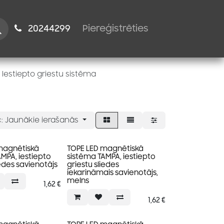
istiem
2024​​4299
Piereģistrēties
Iestiepto griestu sistēma
:
Jaunākie ierašanās
magnētiskā
TOPE LED magnētiskā
MPA, iestiepto
sistēma TAMPA, iestiepto
iedes savienotājs
griestu sliedes
iekarināmais savienotājs,
melns
1,62
€
1,62
€