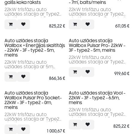
gaišs koka raksts
- 7m, balts/melns
22kW trīsfāzu auto
22kW trīsfāzu auto
uzlādes stacija ar Type2
uzlādes stacija ar Type2
pieslēgumu un 6.5m
pieslēgumu un 7m kabeli
kabeli, gaiša koka raksta
825,22
€
611,05
€
apdare
Auto uzlādes stacija
Auto uzlādes stacija
Wallbox + Enerģijas skaitītājs
Wallbox Pulsar Pro- 22kW -
- 22kW - 3F - type2 - 5m,
3F - type2 - 5m, melns
melns
22kW trīsfāzu auto
uzlādes stacija ar Type2
22kW trīsfāzu auto
pieslēgumu un 5m kabeli
uzlādes stacija ar 5m
Type2 kabeli un enerģijas
919,60
€
skaitītāju.
866,36
€
Auto uzlādes stacija
Auto uzlādes stacija Vool -
Wallbox Pulsar Pro Socket-
22kW - 3F - type2 - 6.5m,
22kW - 3F - type2 - 0m,
melns
melns
22kW trīsfāzu auto
uzlādes stacija ar Type2
22kW trīsfāzu auto
pieslēgumu un 6.5m
uzlādes stacija ar Type2
kabeli, melnā krāsā
pieslēgumu; komplektā
825,22
€
nav iekļauts kabelis
1 000,67
€