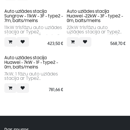
Auto uzlādes stacija
Auto uzlādes stacija
Sungrow - 11kW - 3F - type2 -
Huawei -22kW - 3F - type2 -
7m, balts/melns
0m, balts/melns
11kW trīsfāzu auto uzlādes
22kW trīsfāzu auto
stacija ar Type2
uzlādes stacija ar Type2
pieslēgumu un 7m kabeli
pieslēgumu; komplektā
nav iekļauts kabelis
423,50
€
568,70
€
Auto uzlādes stacija
Huawei - 7kW - 1F - type2 -
0m, balts/melns
7kW, 1 fāzu auto uzlādes
stacija ar Type2
pieslēgumu; komplektā
nav iekļauts kabelis
781,66
€