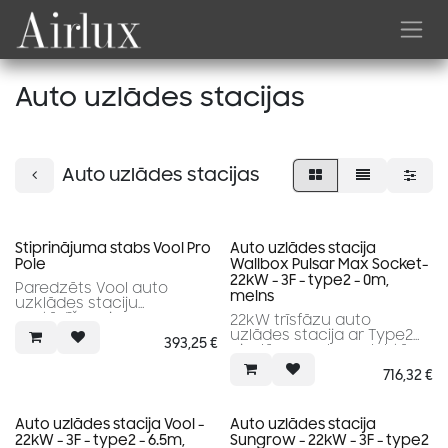
Skip to Content
Auto uzlādes stacijas
Auto uzlādes stacijas
Stiprinājuma stabs Vool Pro
Auto uzlādes stacija
Pole
Wallbox Pulsar Max Socket-
22kW - 3F - type2 - 0m,
Paredzēts Vool auto
melns
uzklādes staciju
uzstādīšanai
22kW trīsfāzu auto
uzlādes stacija ar Type2
393,25
€
pieslēgumu; komplektā
nav iekļauts kabelis
716,32
€
Auto uzlādes stacija Vool -
Auto uzlādes stacija
22kW - 3F - type2 - 6.5m,
Sungrow - 22kW - 3F - type2