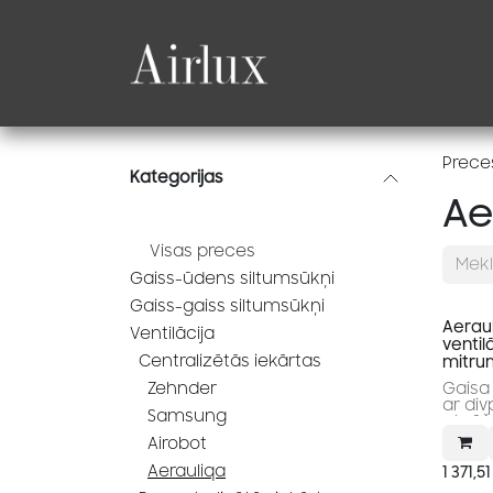
Skip to Content
Produkti
Katalogi
Prece
Kategorijas
Ae
Visas preces
Gaiss-ūdens siltumsūkņi
Gaiss-gaiss siltumsūkņi
Aerau
Ventilācija
ventil
Centralizētās iekārtas
mitru
Zehnder
Gaisa 
ar di
Samsung
atgū
Airobot
Aerauliqa
1 371,51