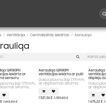
Iespējas
Kontakti
Risinājumi
Blogs
Speciāl
s
Ventilācija
Centralizētās iekārtas
Aerauliqa
rauliqa
Kārtot pēc
liqa QR180PH
Aerauliqa QR180M
Aerauliqa
ācijas iekārta ar
ventilācijas iekārta ar pulti
ventilācija
ma sensoru
displeju a
Gaisa plūsma līdz 177m³/h;
ar divplūsmas siltuma
plūsma līdz 177m³/h;
Gaisa plūs
atgūšanu
vplūsmas siltuma
ar divplū
šanu
atgūšanu
1 521,36
€
1 789,83
€
€
1 613,54
€
1 675,22
€
1