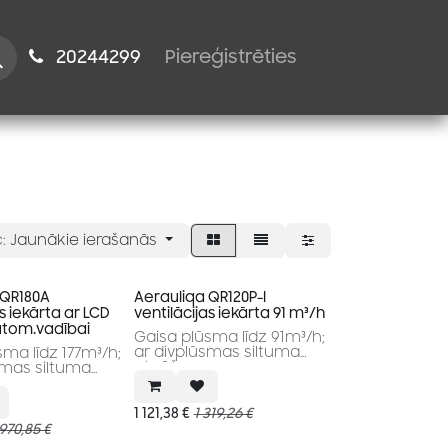
istiem
2024​​4299
Piereģistrēties
:
Jaunākie ierašanās
 QR180A
Aerauliqa QR120P-I
s iekārta ar LCD
ventilācijas iekārta 91 m³/h
utom.vadībai
Gaisa plūsma līdz 91m³/h;
ar divplūsmas siltuma
ma līdz 177m³/h;
atgūšanu
smas siltuma
1 121,38
€
1 319,26
€
 970,85
€