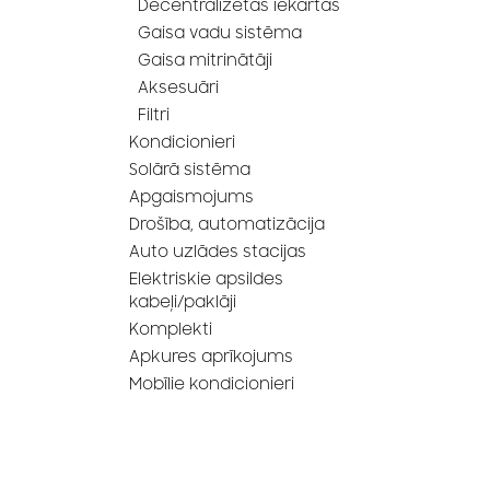
Decentralizētās iekārtas
Gaisa vadu sistēma
Gaisa mitrinātāji
Aksesuāri
Filtri
Kondicionieri
Solārā sistēma
Apgaismojums
Drošība, automatizācija
Auto uzlādes stacijas
Elektriskie apsildes
kabeļi/paklāji
Komplekti
Apkures aprīkojums
Mobīlie kondicionieri