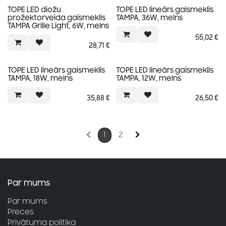
TOPE LED diožu
TOPE LED lineārs gaismeklis
prožektorveida gaismeklis
TAMPA, 36W, melns
TAMPA Grille Light, 6W, melns
55,02
€
28,71
€
TOPE LED lineārs gaismeklis
TOPE LED lineārs gaismeklis
TAMPA, 18W, melns
TAMPA, 12W, melns
35,88
€
26,50
€
1
2
Par mums
Par mums
Preces
Privātuma politika