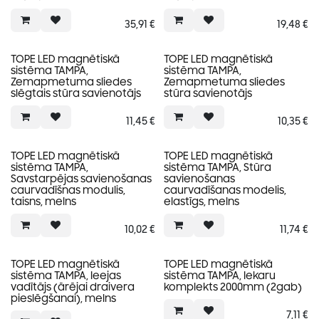
35,91
€
19,48
€
TOPE LED magnētiskā
TOPE LED magnētiskā
sistēma TAMPA,
sistēma TAMPA,
Zemapmetuma sliedes
Zemapmetuma sliedes
slēgtais stūra savienotājs
stūra savienotājs
11,45
€
10,35
€
TOPE LED magnētiskā
TOPE LED magnētiskā
sistēma TAMPA,
sistēma TAMPA, Stūra
Savstarpējas savienošanas
savienošanas
caurvadīšnas modulis,
caurvadīšanas modelis,
taisns, melns
elastīgs, melns
10,02
€
11,74
€
TOPE LED magnētiskā
TOPE LED magnētiskā
sistēma TAMPA, Ieejas
sistēma TAMPA, Iekaru
vadītājs (ārējai draivera
komplekts 2000mm (2gab)
pieslēgšanai), melns
7,11
€