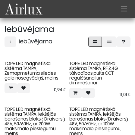
Skip to Content
Iebūvējama
Iebūvējama
TOPE LED magnētiskā
TOPE LED magnētiskā
sistēma TAMPA,
sistēma TAMPA, RF 2,4G
Zemapmetuma sliedes
tālvadības pults CCT
gala nosegvāciņš, melns
regulēšanai un
dimmēšanai
0,94
€
11,01
€
TOPE LED magnētiskā
TOPE LED magnētiskā
sistēma TAMPA, Iekšējās
sistēma TAMPA, Iekšējās
barošanas bloks ( Draivers )
barošanas bloks (Draivers)
48V, 50/60Hz, ar 200W
48V, 50/60Hz, ar 100W
maksimālo pieslēgumu,
maksimālo pieslēgumu,
melns
melns