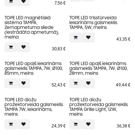
7,56
€
TOPE LED magnētiskā
TOPE LED trīsstūrveida
sistēma TAMPA,
iekarināms gaismeklis
Zemapmetuma sliede
TAMPA, 5W, melns
(iestrādāta apmetumā),
melna
43,35
€
30,83
€
TOPE LED apaļš iekarināms
TOPE LED apaļš iekarināms
gaismeklis TAMPA, 7W, Ø100,
gaismeklis TAMPA, 7W, Ø100,
85mm, melns
28mm, melns
52,43
€
49,44
€
TOPE LED diožu
TOPE LED diožu
prožektorveida gaismeklis
prožektorveida gaismeklis
TAMPA 7W, iekarināms,
TAMPA Grille Light, 12W,
melns
melns
24,39
€
36,38
€