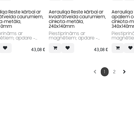
iqa Reste kārbai ar
Aerauliqa Reste kārbai ar
Aerauliqa 
ātveida caurumiem,
kvadrātveida caurumiem,
apaļiem 
ta-metāla,
cinkota-metāla,
cinkota-m
140mm
240x140mm
340x140
prināms ar
Piestiprināms ar
Piestipri
tiem; apdare -
magnētiem; apdare -
magnētie
a
metāla
metāla
43,08
€
43,08
€
1
2