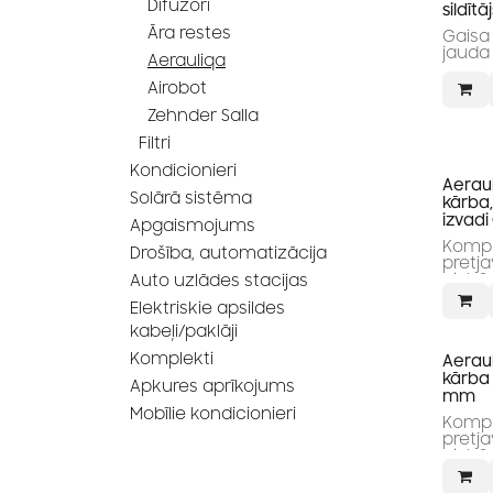
Difuzori
sildīt
Āra restes
Gaisa
jauda
Aerauliqa
Airobot
Zehnder Salla
Filtri
Kondicionieri
Aerau
Solārā sistēma
kārba,
izvad
Apgaismojums
Komple
Drošība, automatizācija
pretja
aizbāz
Auto uzlādes stacijas
Elektriskie apsildes
kabeļi/paklāji
Komplekti
Aerau
kārba 
Apkures aprīkojums
mm
Mobīlie kondicionieri
Komple
pretja
aizbāz