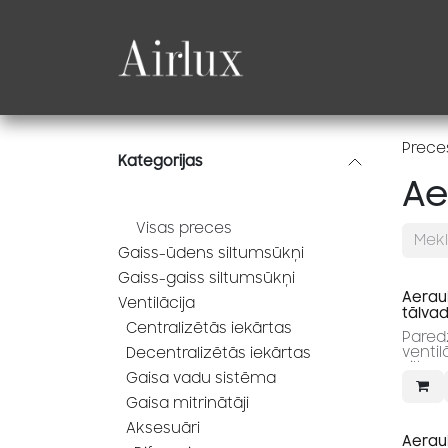
Skip to Content
Produkti
Katalogi
Prece
Kategorijas
Ae
Visas preces
Gaiss-ūdens siltumsūkņi
Gaiss-gaiss siltumsūkņi
Aeraul
Ventilācija
tālvad
Centralizētās iekārtas
Pared
ventil
Decentralizētās iekārtas
siltu
Gaisa vadu sistēma
Gaisa mitrinātāji
Aksesuāri
Aeraul