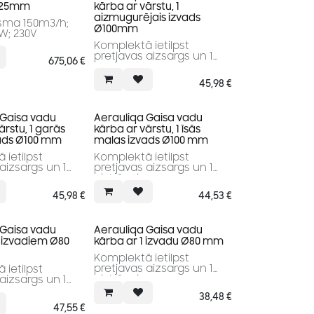
Ø125mm
kārba ar vārstu, 1
aizmugurējais izvads
sma 150m3/h;
Ø100mm
W; 230V
Komplektā ietilpst
pretjavas aizsargs un 1
675,06
€
aizbāznis.
45,98
€
 Gaisa vadu
Aerauliqa Gaisa vadu
ārstu, 1 garās
kārba ar vārstu, 1 īsās
ads Ø100 mm
malas izvads Ø100 mm
 ietilpst
Komplektā ietilpst
aizsargs un 1
pretjavas aizsargs un 1
aizbāznis.
45,98
€
44,53
€
 Gaisa vadu
Aerauliqa Gaisa vadu
2 izvadiem Ø80
kārba ar 1 izvadu Ø80 mm
Komplektā ietilpst
pretjavas aizsargs un 1
 ietilpst
aizbāznis.
aizsargs un 1
38,48
€
47,55
€