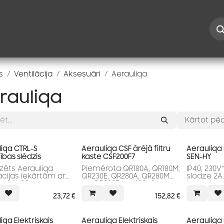
Iespējas
Kontakti
Risinājumi
Blogs
Speciāl
s
Ventilācija
Aksesuāri
Aerauliqa
rauliqa
Kārtot pēc
iqa CTRL-S
Aerauliqa CSF ārējā filtru
Aerauliqa
ības slēdzis
kaste CSF200F7
SEN-HY
zēts Aerauliqa
Piemērota QR180A, QR180M,
IP40, 230V
ācijas iekārtām ar
QR230E, QR280A, QR280M
slodze 2A.
ma atgūšanu.
un QR280E ventilācijas
iekārtām.
23,72
€
152,82
€
iqa Elektriskais
Aerauliqa Elektriskais
Aerauliqa 