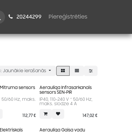
istiem
2024​​4299
Piereģistrēties
:
Jaunākie ierašanās
 Mitruma sensors
Aerauliqa Infrasarkanais
sensors SEN-PIR
~ 50/60 Hz, maks.
IP40, 110–240 V ~ 50/60 Hz,
maks. slodze 4 A
112,77
€
147,02
€
Elektriskais
Aerauliqa Gaisa vadu