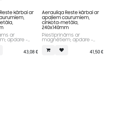
Reste kārbai ar
Aerauliqa Reste kārbai ar
caurumiem,
apaļiem caurumiem,
etāla,
cinkota-metāla,
mm
240x140mm
nāms ar
Piestiprināms ar
m; apdare -
magnētiem; apdare -
metāla
43,08
€
41,50
€