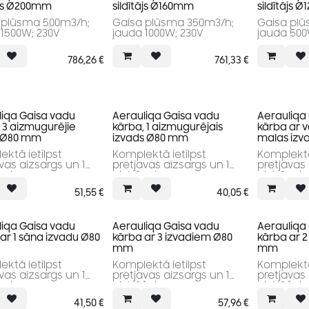
ājs Ø200mm
sildītājs Ø160mm
sildītājs 
 plūsma 500m3/h;
Gaisa plūsma 350m3/h;
Gaisa plū
 1500W; 230V
jauda 1000W; 230V
jauda 500
786,26
€
761,33
€
liqa Gaisa vadu
Aerauliqa Gaisa vadu
Aerauliqa
 3 aizmugurējie
kārba, 1 aizmugurējais
kārba ar v
i Ø80 mm
izvads Ø80 mm
malas izv
ktā ietilpst
Komplektā ietilpst
Komplektā
vas aizsargs un 1
pretjavas aizsargs un 1
pretjavas 
nis.
aizbāznis.
aizbāznis.
51,55
€
40,05
€
liqa Gaisa vadu
Aerauliqa Gaisa vadu
Aerauliqa
ar 1 sāna izvadu Ø80
kārba ar 3 izvadiem Ø80
kārba ar 
mm
mm
ktā ietilpst
Komplektā ietilpst
Komplektā
vas aizsargs un 1
pretjavas aizsargs un 1
pretjavas 
nis.
aizbāžņi.
aizbāžņi.
41,50
€
57,96
€