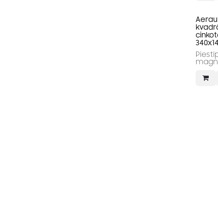
Aeraul
kvadr
cinko
340x
Piesti
magnē
metāl