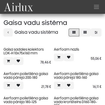
Skip to Content
Gaisa vadu sistēma
Gaisa vadu sistēma
Gaisa sadales kolektors
Aerfoam nazis
LOK-H 10x75x160 mm
55,06
€
78,46
€
Aerfoam polietilēna gaisa
Aerfoam polietilēna gaisa
vada pāreja 200-180
vada pāreja 180-160
21,78
€
16,11
€
Aerfoam polietilēna gaisa
Aerfoam polietilēna gaisa
vada pāreja 180-125
vada kronšteins D160-180-