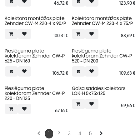
46,72
€
123,90
€
Kolektora montāžas plate
Kolektora montāžas plate
Zehnder CW-M 220-4 x 90/P
Zehnder CW-M 220-4 x 75/P
100,31
€
88,69
€
Pieslēguma plate
Pieslēguma plate
kolektoram Zehnder CW-P
kolektoram Zehnder CW-P
625 – DN 160
520 – DN 200
106,72
€
109,63
€
Pieslēguma plate
Gaisa sadales kolektors
kolektoram Zehnder CW-P
LOK-H 5x75x125
220 – DN 125
59,56
€
67,16
€
1
2
3
4
5