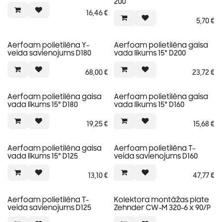
200
16,46
€
5,70
€
Aerfoam polietilēna Y-
Aerfoam polietilēna gaisa
veida savienojums D180
vada līkums 15° D200
68,00
€
23,72
€
Aerfoam polietilēna gaisa
Aerfoam polietilēna gaisa
vada līkums 15° D180
vada līkums 15° D160
19,25
€
15,68
€
Aerfoam polietilēna gaisa
Aerfoam polietilēna T-
vada līkums 15° D125
veida savienojums D160
13,10
€
47,77
€
Aerfoam polietilēna T-
Kolektora montāžas plate
veida savienojums D125
Zehnder CW-M 320-6 x 90/P