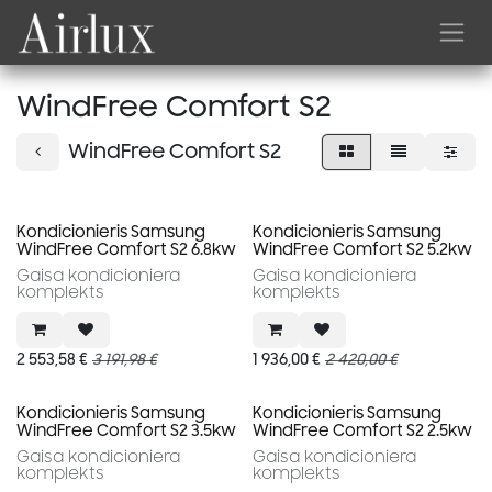
Skip to Content
WindFree Comfort S2
WindFree Comfort S2
Kondicionieris Samsung
Kondicionieris Samsung
WindFree Comfort S2 6.8kw
WindFree Comfort S2 5.2kw
Gaisa kondicioniera
Gaisa kondicioniera
komplekts
komplekts
2 553,58
€
3 191,98
€
1 936,00
€
2 420,00
€
Kondicionieris Samsung
Kondicionieris Samsung
WindFree Comfort S2 3.5kw
WindFree Comfort S2 2.5kw
Gaisa kondicioniera
Gaisa kondicioniera
komplekts
komplekts