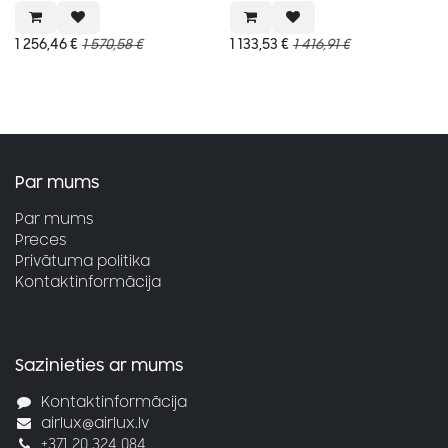
1 256,46
€
1 570,58
€
1 133,53
€
1 416,91
€
Par mums
Par mums
Preces
Privātuma politika
Kontaktinformācija
Sazinieties ar mums
Kontaktinformācija
airlux@airlux.lv
+371 20 324 084