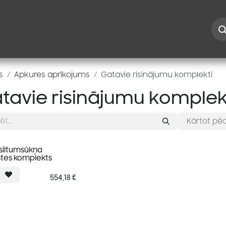
Iespējas
Kontakti
Risinājumi
Blogs
Speciāl
s
Apkures aprīkojums
Gatavie risinājumu komplekti
tavie risinājumu komplek
Kārtot pēc
siltumsūkņa
stes komplekts
554,18
€