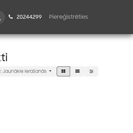
istiem
2024​​4299
Piereģistrēties
ti
:
Jaunākie ierašanās