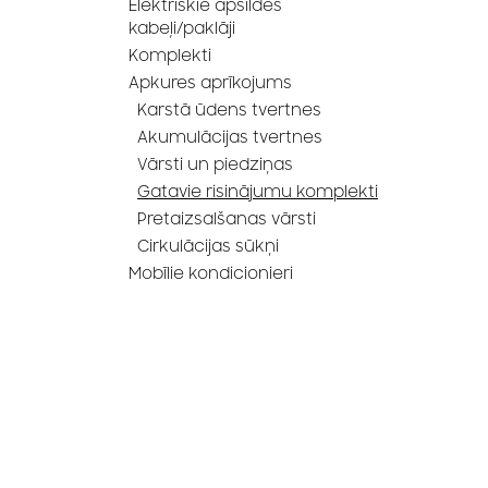
Elektriskie apsildes
kabeļi/paklāji
Komplekti
Apkures aprīkojums
Karstā ūdens tvertnes
Akumulācijas tvertnes
Vārsti un piedziņas
Gatavie risinājumu komplekti
Pretaizsalšanas vārsti
Cirkulācijas sūkņi
Mobīlie kondicionieri