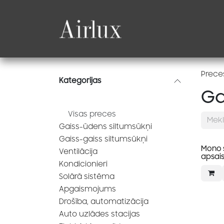
Skip to Content
Produkti
Katalogi
Prece
Kategorijas
Ga
Visas preces
Gaiss-ūdens siltumsūkņi
Gaiss-gaiss siltumsūkņi
Mono 
Ventilācija
apsai
Kondicionieri
Solārā sistēma
Apgaismojums
Drošība, automatizācija
Auto uzlādes stacijas