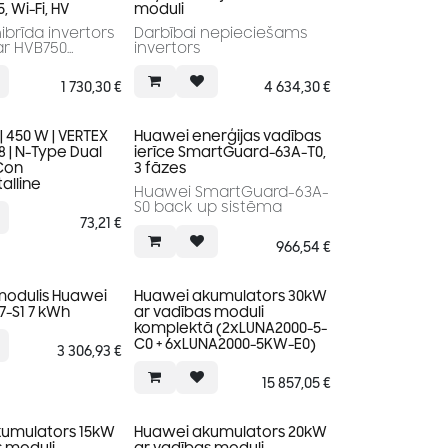
5, Wi-Fi, HV
moduli
hibrīda invertors
Darbībai nepieciešams
ar HVB750
invertors
.
1 730,30
€
4 634,30
€
ektivitāte
 efektivitāte:
| 450 W | VERTEX
Huawei enerģijas vadības
8 | N-Type Dual
ierīce SmartGuard-63A-T0,
Con
3 fāzes
alline
Huawei SmartGuard-63A-
S0 back up sistēma
73,21
€
966,54
€
 modulis Huawei
Huawei akumulators 30kW
7-S1 7 kWh
ar vadības moduli
komplektā (2xLUNA2000-5-
C0 + 6xLUNA2000-5KW-E0)
3 306,93
€
15 857,05
€
umulators 15kW
Huawei akumulators 20kW