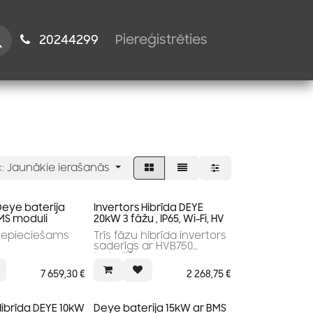
istiem
2024​​4299
Piereģistrēties
:
Jaunākie ierašanās
Deye baterija
Invertors Hibrīda DEYE
MS moduli
20kW 3 fāžu , IP65, Wi-Fi, HV
nepieciešams
Trīs fāzu hibrīda invertors
saderīgs ar HVB750
baterijām.
2 MPPT.
7 659,30
€
2 268,75
€
Augsta efektivitāte
Maksimālā efektivitāte:
97.6%
Hibrīda DEYE 10kW
Deye baterija 15kW ar BMS