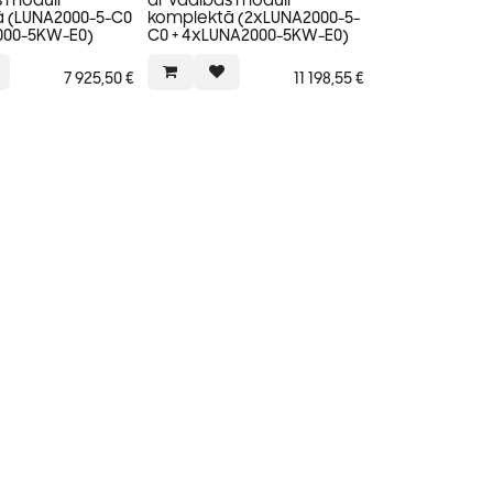
s moduli
ar vadības moduli
 (LUNA2000-5-C0
komplektā (2xLUNA2000-5-
000-5KW-E0)
C0 + 4xLUNA2000-5KW-E0)
7 925,50
€
11 198,55
€