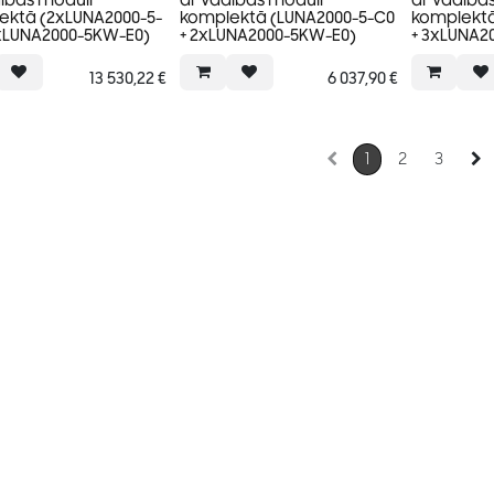
ības moduli
ar vadības moduli
ar vadība
ektā (2xLUNA2000-5-
komplektā (LUNA2000-5-C0
komplektā
5xLUNA2000-5KW-E0)
+ 2xLUNA2000-5KW-E0)
+ 3xLUNA2
13 530,22
€
6 037,90
€
1
2
3