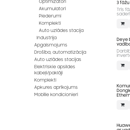
Optimizatori
3 fāžu 
Akumulatori
Trīs f
sader
Piederumi
bater
2 MPPT
Komplekti
Augsta
Auto uzlādes stacija
Maksim
97.6%
Industrija
Deye 
vadīb
Apgaismojums
Darbī
Drošība, automatizācija
invert
Auto uzlādes stacijas
Elektriskie apsildes
kabeļi/paklāji
Komplekti
Komuni
Apkures aprīkojums
Dongle
Mobīlie kondicionieri
Ethern
Huawe