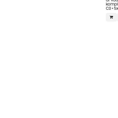
ar vad
kompl
C0 + 