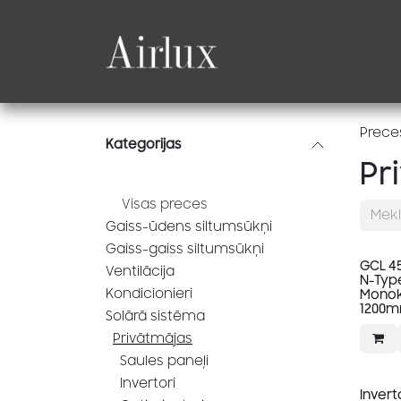
Skip to Content
Produkti
Katalogi
Prece
Kategorijas
Pr
Visas preces
Gaiss-ūdens siltumsūkņi
Gaiss-gaiss siltumsūkņi
GCL 45
Ventilācija
N-Type
Kondicionieri
Monokr
1200
Solārā sistēma
Privātmājas
Saules paneļi
Invertori
Invert