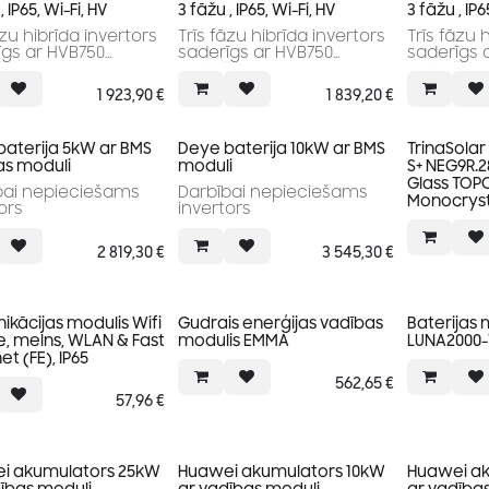
, IP65, Wi-Fi, HV
3 fāžu , IP65, Wi-Fi, HV
3 fāžu , IP6
āzu hibrīda invertors
Trīs fāzu hibrīda invertors
Trīs fāzu 
īgs ar HVB750
saderīgs ar HVB750
saderīgs 
ijām.
baterijām.
baterijām
.
2 MPPT.
2 MPPT.
1 923,90
€
1 839,20
€
 efektivitāte
Augsta efektivitāte
Augsta ef
ālā efektivitāte:
Maksimālā efektivitāte:
Maksimālā
97.6%
97.6%
baterija 5kW ar BMS
Deye baterija 10kW ar BMS
TrinaSolar 
as moduli
moduli
S+ NEG9R.2
Glass TOP
bai nepieciešams
Darbībai nepieciešams
Monocryst
ors
invertors
2 819,30
€
3 545,30
€
kācijas modulis Wifi
Gudrais enerģijas vadības
Baterijas
, melns, WLAN & Fast
modulis EMMA
LUNA2000-
et (FE), IP65
562,65
€
57,96
€
i akumulators 25kW
Huawei akumulators 10kW
Huawei ak