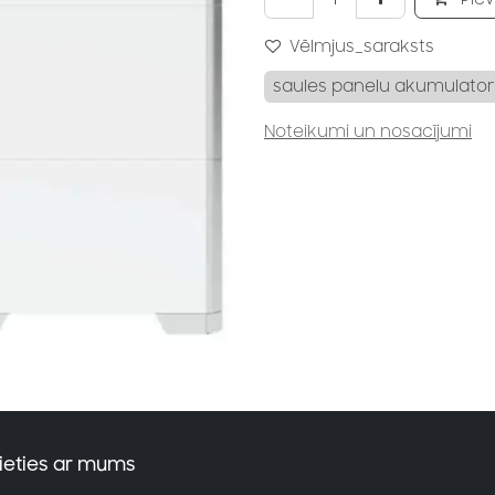
Vēlmjus_saraksts
saules panelu akumulator
Noteikumi un nosacījumi
ieties ar mums