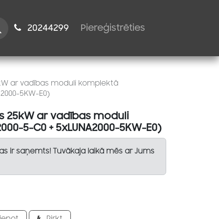
istiem
2024​​4299
Piereģistrēties
W ar vadības moduli komplektā
A2000-5KW-E0)
 25kW ar vadības moduli
000-5-C0 + 5xLUNA2000-5KW-E0)
Tas ir saņemts! Tuvākaja laikā mēs ar Jums
ienot
Pirkt