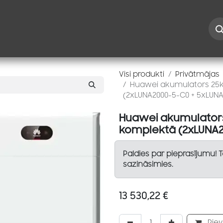
Iespējas
Kontakti
Risinājumi
Blogs
Speciāl
Visi produkti
Privātmājas
Huawei akumulators 25k
(2xLUNA2000-5-C0 + 5xLUN
Huawei akumulators
komplektā (2xLUNA2
Paldies par pieprasījumu! 
sazināsimies.
13 530,22
€
Piev