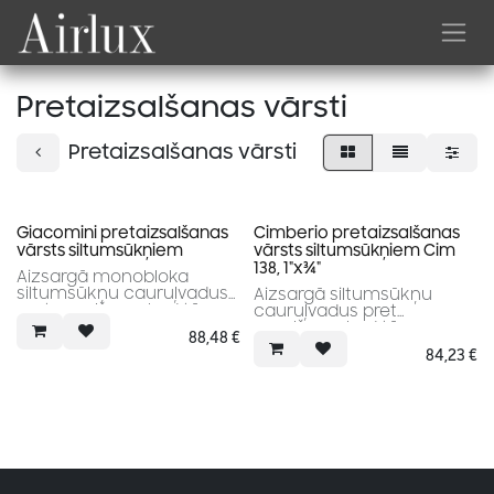
Skip to Content
Pretaizsalšanas vārsti
Pretaizsalšanas vārsti
Giacomini pretaizsalšanas
Cimberio pretaizsalšanas
vārsts siltumsūkņiem
vārsts siltumsūkņiem Cim
138, 1"x¾"
Aizsargā monobloka
siltumsūkņu cauruļvadus
Aizsargā siltumsūkņu
pret sasalšanu, kad tā
cauruļvadus pret
temperatūra pazeminās
sasalšanu, kad tā
88,48
€
līdz 1 °C.
temperatūra pazeminās
84,23
€
līdz 3°C.