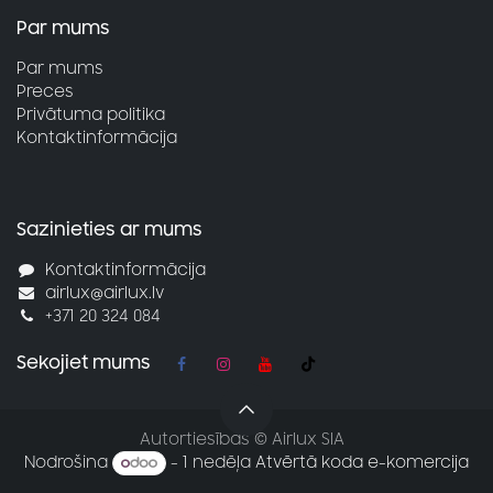
Par mums
Par mums
Preces
Privātuma politika
Kontaktinformācija
Sazinieties ar mums
Kontaktinformācija
airlux@airlux.lv
+371 20 324 084
Sekojiet mums
Autortiesības © Airlux SIA
Nodrošina
- 1 nedēļa
Atvērtā koda e-komercija