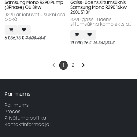
Samsung Mono R290 Pump
Gaiss- ūdens siltumsūknis
(3Phase) OU 8kw
Samsung Mono R290 16kw
260L S1 3f
R290 ar iebūvētu sūkni āra
blokā
R290 gaiss- ūdens
siltumsūkņa komplekts ar
iebūvētu 260l karstā
ūdens tvertni
6 086,78
€
7 608,48
€
13 090,26
€
16 362,83
€
1
2
Par mums
Par mums
Preces
Privātuma politika
Kontaktinformācija