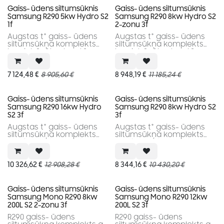
Gaiss- ūdens siltumsūknis
Gaiss- ūdens siltumsūknis
Samsung R290 5kw Hydro S2
Samsung R290 8kw Hydro S2
1f
2-zonu 3f
Augstas t° gaiss- ūdens
Augstas t° gaiss- ūdens
siltumsūkņa komplekts
siltumsūkņa komplekts
bez iebūvētas karstā
bez iebūvētas karstā
ūdens tvertnes.
ūdens tvertnes.
7 124,48
€
8 905,60
€
8 948,19
€
11 185,24
€
Gaiss- ūdens siltumsūknis
Gaiss- ūdens siltumsūknis
Samsung R290 16kw Hydro
Samsung R290 8kw Hydro S2
S2 3f
3f
Augstas t° gaiss- ūdens
Augstas t° gaiss- ūdens
siltumsūkņa komplekts
siltumsūkņa komplekts
bez iebūvētas karstā
bez iebūvētas karstā
ūdens tvertnes.
ūdens tvertnes.
10 326,62
€
12 908,28
€
8 344,16
€
10 430,20
€
Gaiss- ūdens siltumsūknis
Gaiss- ūdens siltumsūknis
Samsung Mono R290 8kw
Samsung Mono R290 12kw
200L S2 2-zonu 3f
200L S2 3f
R290 gaiss- ūdens
R290 gaiss- ūdens