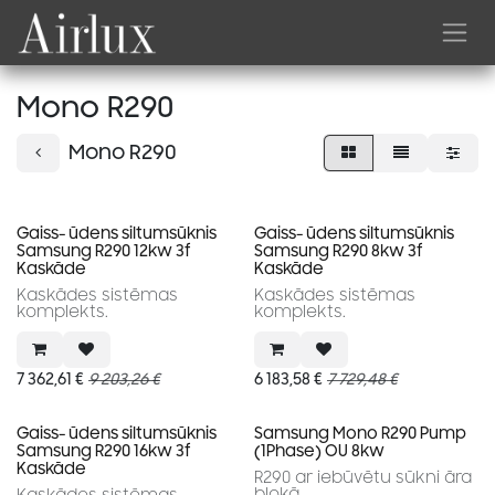
Skip to Content
Mono R290
Mono R290
Gaiss- ūdens siltumsūknis
Gaiss- ūdens siltumsūknis
Samsung R290 12kw 3f
Samsung R290 8kw 3f
Kaskāde
Kaskāde
Kaskādes sistēmas
Kaskādes sistēmas
komplekts.
komplekts.
7 362,61
€
9 203,26
€
6 183,58
€
7 729,48
€
Gaiss- ūdens siltumsūknis
Samsung Mono R290 Pump
Samsung R290 16kw 3f
(1Phase) OU 8kw
Kaskāde
R290 ar iebūvētu sūkni āra
blokā