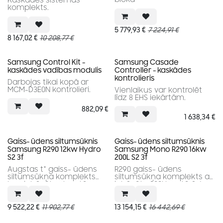
Kaskādes sistēmas
komplekts.
5 779,93
€
7 224,91
€
8 167,02
€
10 208,77
€
Samsung Control Kit -
Samsung Casade
kaskādes vadības modulis
Controller - kaskādes
kontrolieris
Darbojas tikai kopā ar
MCM-D3E0N kontrolieri.
Vienlaikus var kontrolēt
līdz 8 EHS iekārtām.
882,09
€
1 638,34
€
Gaiss- ūdens siltumsūknis
Gaiss- ūdens siltumsūknis
Samsung R290 12kw Hydro
Samsung Mono R290 16kw
S2 3f
200L S2 3f
Augstas t° gaiss- ūdens
R290 gaiss- ūdens
siltumsūkņa komplekts
siltumsūkņa komplekts ar
bez iebūvētas karstā
iebūvētu 200l karstā ūdens
ūdens tvertnes.
tvertni
9 522,22
€
11 902,77
€
13 154,15
€
16 442,69
€