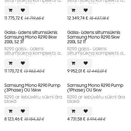
siltumsūkņa komplekts ar
siltumsūkņa komplekts ar
iebūvētu 200l karstā ūdens
iebūvētu 200l karstā ūdens
tvertni.
tvertni
11 775,72
€
14 719,65
€
12 349,74
€
15 437,18
€
Gaiss- ūdens siltumsūknis
Gaiss- ūdens siltumsūknis
Samsung Mono R290 8kw
Samsung Mono R290 5kw
200L S2 3f
200L S2 1f
R290 gaiss- ūdens
R290 gaiss- ūdens
siltumsūkņa komplekts ar
siltumsūkņa komplekts ar
iebūvētu 200l karstā ūdens
iebūvētu 200l karstā ūdens
tvertni
tvertni.
11 170,72
€
13 963,40
€
9 952,01
€
12 440,01
€
Samsung Mono R290 Pump
Samsung Mono R290 Pump
(3Phase) OU 16kw
(1Phase) OU 5kw
R290 ar iebūvētu sūkni āra
R290 ar iebūvētu sūkni āra
blokā
blokā
8 123,46
€
10 154,32
€
4 731,58
€
5 914,48
€