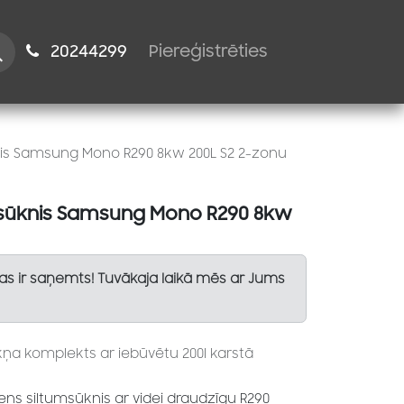
istiem
2024​​4299
Piereģistrēties
nis Samsung Mono R290 8kw 200L S2 2-zonu
msūknis Samsung Mono R290 8kw
Tas ir saņemts! Tuvākaja laikā mēs ar Jums
kņa komplekts ar iebūvētu 200l karstā
s siltumsūknis ar videi draudzīgu R290