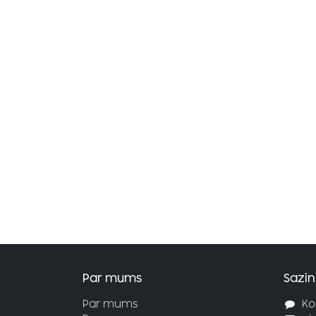
Par mums
Sazin
Par mums
Ko