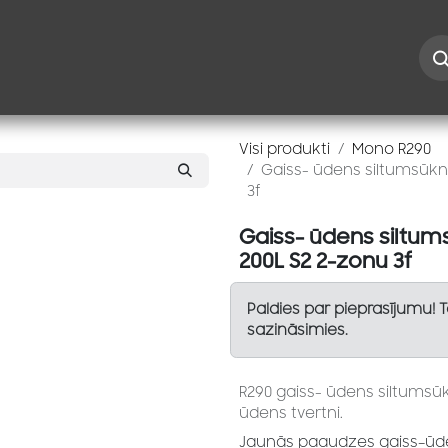
Iespējas
Kontakti
Risinājumi
Blogs
Speciāl
Visi produkti
Mono R290
Gaiss- ūdens siltumsūk
3f
Gaiss- ūdens siltu
200L S2 2-zonu 3f
Paldies par pieprasījumu! 
sazināsimies.
R290 gaiss- ūdens siltumsū
ūdens tvertni.
Jaunās paaudzes gaiss–ūden