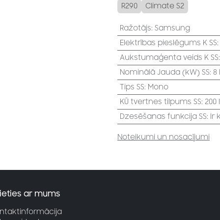
R290
Climate S2
Ražotājs
:
Samsung
Elektrības pieslēgums K SS
Aukstumaģenta veids K SS
Nominālā Jauda (kW) SS
:
8
Tips SS
:
Mono
KŪ tvertnes tilpums SS
:
200 l
Dzesēšanas funkcija SS
:
Ir
Noteikumi un nosacījumi
ieties ar mums
ntaktinformācija