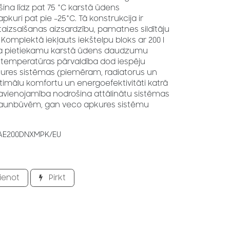
na līdz pat 75 °C karstā ūdens
uri pat pie –25°C. Tā konstrukcija ir
retaizsalšanas aizsardzību, pamatnes sildītāju
 Komplektā iekļauts iekštelpu bloks ar 200 l
ina pietiekamu karstā ūdens daudzumu
 temperatūras pārvaldība dod iespēju
pkures sistēmas (piemēram, radiatorus un
ptimālu komfortu un energoefektivitāti katrā
avienojamība nodrošina attālinātu sistēmas
 jaunbūvēm, gan veco apkures sistēmu
AE200DNXMPK/EU
ienot
Pirkt