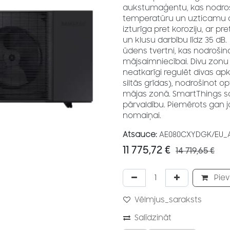
aukstumaģentu, kas nodroši
temperatūru un uzticamu apk
izturīga pret koroziju, ar p
un klusu darbību līdz 35 dB.
ūdens tvertni, kas nodroš
mājsaimniecībai. Divu zonu
neatkarīgi regulēt divas a
siltās grīdas), nodrošinot o
mājas zonā. SmartThings s
pārvaldību. Piemērots gan
nomaiņai.
Atsauce:
AE080CXYDGK/EU_
11 775,72
€
14 719,65
€
Piev
Vēlmjus_saraksts
Salīdzināt