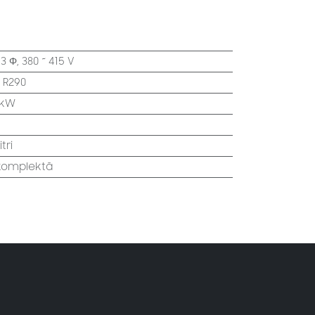
:
3 Φ, 380 ~ 415 V
:
R290
 kW
itri
 komplektā