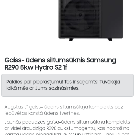
Gaiss- ūdens siltumsūknis Samsung
R290 5kw Hydro S2 1f
Paldies par pieprasījumu! Tas ir saņemts! Tuvākaja
laikā mēs ar Jums sazināsimies.
Augstas t° gaiss- ūdens siltumsūkņa komplekts bez
iebūvētas karstā ūdens tvertnes.
Jaunās paaudzes gaisa–ūdens siltumsūkņa komplekts
ar videi draudzīgo R290 aukstumaģentu, kas nodrošina
karstā ūdens piegādi līdz 75 °C un uzticamu apkuri pat