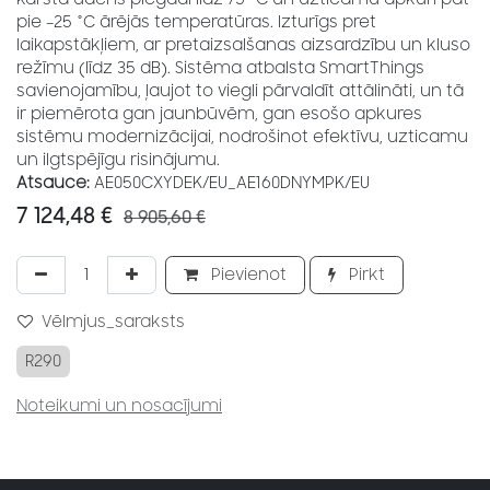
pie –25 °C ārējās temperatūras. Izturīgs pret
laikapstākļiem, ar pretaizsalšanas aizsardzību un kluso
režīmu (līdz 35 dB). Sistēma atbalsta SmartThings
savienojamību, ļaujot to viegli pārvaldīt attālināti, un tā
ir piemērota gan jaunbūvēm, gan esošo apkures
sistēmu modernizācijai, nodrošinot efektīvu, uzticamu
un ilgtspējīgu risinājumu.
Atsauce:
AE050CXYDEK/EU_AE160DNYMPK/EU
7 124,48
€
8 905,60
€
Pievienot
Pirkt
Vēlmjus_saraksts
R290
Noteikumi un nosacījumi