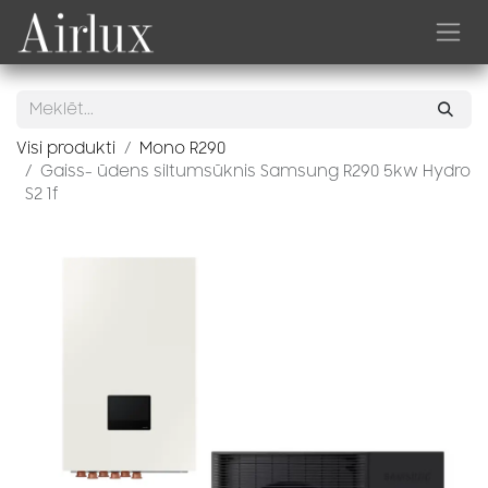
Skip to Content
Visi produkti
Mono R290
Gaiss- ūdens siltumsūknis Samsung R290 5kw Hydro
S2 1f