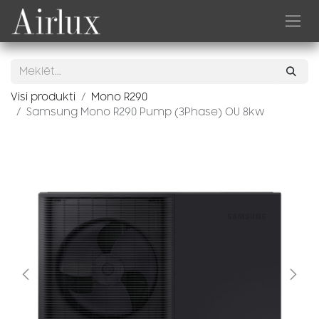
Skip to Content
Visi produkti
Mono R290
Samsung Mono R290 Pump (3Phase) OU 8kw