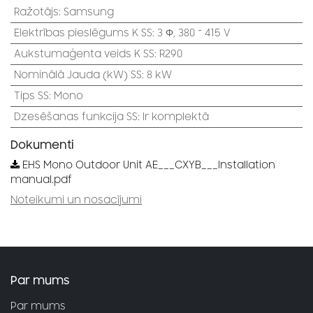
Ražotājs
:
Samsung
Elektrības pieslēgums K SS
:
3 Φ, 380 ~ 415 V
Aukstumaģenta veids K SS
:
R290
Nominālā Jauda (kW) SS
:
8 kW
Tips SS
:
Mono
Dzesēšanas funkcija SS
:
Ir komplektā
Dokumenti
EHS Mono Outdoor Unit AE___CXYB___Installation
manual.pdf
Noteikumi un nosacījumi
Par mums
Par mums