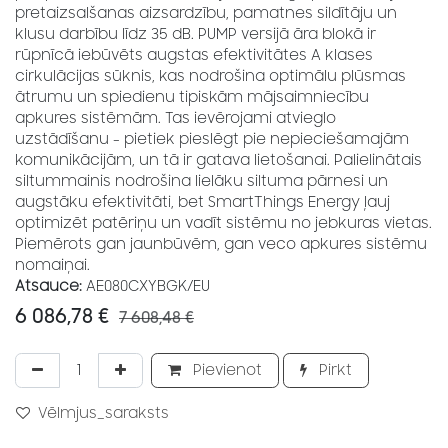
pretaizsalšanas aizsardzību, pamatnes sildītāju un
klusu darbību līdz 35 dB. PUMP versijā āra blokā ir
rūpnīcā iebūvēts augstas efektivitātes A klases
cirkulācijas sūknis, kas nodrošina optimālu plūsmas
ātrumu un spiedienu tipiskām mājsaimniecību
apkures sistēmām. Tas ievērojami atvieglo
uzstādīšanu - pietiek pieslēgt pie nepieciešamajām
komunikācijām, un tā ir gatava lietošanai. Palielinātais
siltummainis nodrošina lielāku siltuma pārnesi un
augstāku efektivitāti, bet SmartThings Energy ļauj
optimizēt patēriņu un vadīt sistēmu no jebkuras vietas.
Piemērots gan jaunbūvēm, gan veco apkures sistēmu
nomaiņai.
Atsauce:
AE080CXYBGK/EU
6 086,78
€
7 608,48
€
Pievienot
Pirkt
Vēlmjus_saraksts