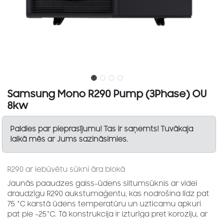
Samsung Mono R290 Pump (3Phase) OU
8kw
Paldies par pieprasījumu! Tas ir saņemts! Tuvākaja
laikā mēs ar Jums sazināsimies.
R290 ar iebūvētu sūkni āra blokā
Jaunās paaudzes gaiss–ūdens siltumsūknis ar videi
draudzīgu R290 aukstumaģentu, kas nodrošina līdz pat
75 °C karstā ūdens temperatūru un uzticamu apkuri
pat pie –25°C. Tā konstrukcija ir izturīga pret koroziju, ar