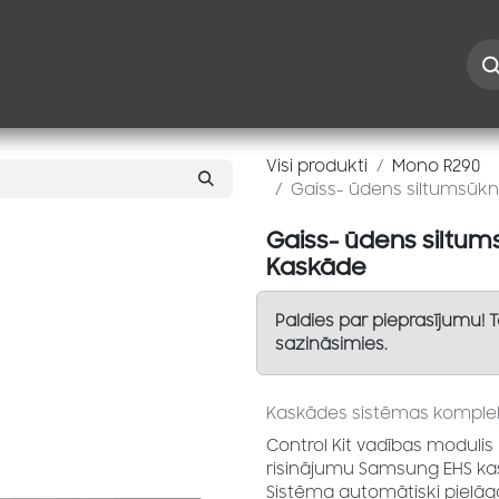
Iespējas
Kontakti
Risinājumi
Blogs
Speciāl
Visi produkti
Mono R290
Gaiss- ūdens siltumsūkn
Gaiss- ūdens siltum
Kaskāde
Paldies par pieprasījumu! 
sazināsimies.
Kaskādes sistēmas komplek
Control Kit vadības modulis 
risinājumu Samsung EHS kas
Sistēma automātiski pielāgo