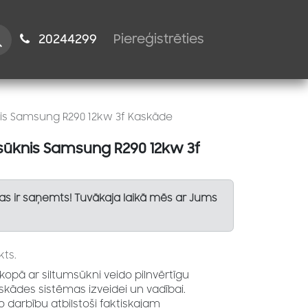
istiem
2024​​4299
Piereģistrēties
is Samsung R290 12kw 3f Kaskāde
sūknis Samsung R290 12kw 3f
Tas ir saņemts! Tuvākaja laikā mēs ar Jums
ts.
kopā ar siltumsūkni veido pilnvērtīgu
kādes sistēmas izveidei un vadībai.
 darbību atbilstoši faktiskajam