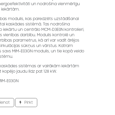
ergoefektivitāti un nodrošina vienmērīgu
 iekārtām.
dības modulis, kas paredzēts uzstādīšanai
rtai kaskādes sistēmā. Tas nodrošina
 iekārtu un centrālo MCM-D3E0N kontrolieri,
ras vienības darbību. Modulis kontrolē un
bības parametrus, kā arī var vadīt ārējos
rkulācijas sūkņus un vārstus. Katram
savs MIM-E03GN modulis, un tie kopā veido
istēmu.
 kaskādes sistēmas ar vairākām iekārtām
t kopējo jaudu līdz pat 128 kW.
MIM-E03GN
ienot
Pirkt