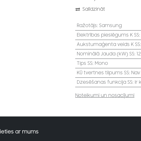
Salīdzināt
Ražotājs
:
Samsung
Elektrības pieslēgums K SS
Aukstumaģenta veids K SS
Nominālā Jauda (kW) SS
:
1
Tips SS
:
Mono
KŪ tvertnes tilpums SS
:
Nav
Dzesēšanas funkcija SS
:
Ir
Noteikumi un nosacījumi
ieties ar mums