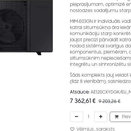
pieprasījumam, optimizē en
noslodzes sadalījumu starp
MIM‑E03GN ir individuāls va
katrai siltumsūkņa āra iekā
komunikāciju starp konkrēto
ļaujot precīzi pārvaldīt kat
nodod sistēmai svarīgus dar
komponentus, piemēram, ci
siltumsūknim nepieciešams 
integrētu un sinhronizētu s
Šāds komplekts ļauj veidot
(līdz 8 vienībām), sasniedzo
Atsauce:
AE120CXYDGK/EU_
7 362,61
€
9 203,26
€
Piev
Vēlmjus_saraksts