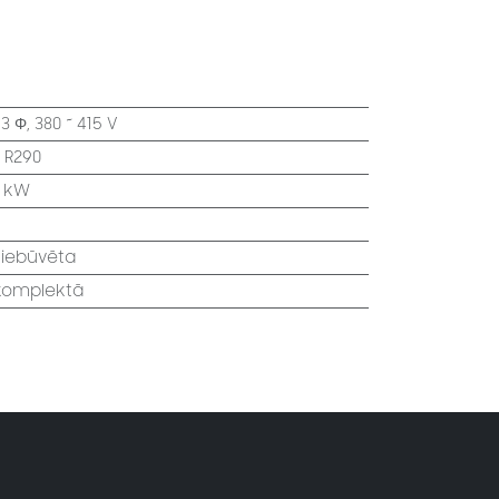
:
3 Φ, 380 ~ 415 V
:
R290
2 kW
 iebūvēta
 komplektā