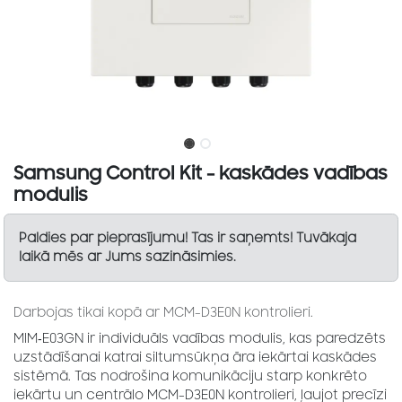
Samsung Control Kit - kaskādes vadības
modulis
Paldies par pieprasījumu! Tas ir saņemts! Tuvākaja
laikā mēs ar Jums sazināsimies.
Darbojas tikai kopā ar MCM-D3E0N kontrolieri.
MIM‑E03GN ir individuāls vadības modulis, kas paredzēts
uzstādīšanai katrai siltumsūkņa āra iekārtai kaskādes
sistēmā. Tas nodrošina komunikāciju starp konkrēto
iekārtu un centrālo MCM-D3E0N kontrolieri, ļaujot precīzi