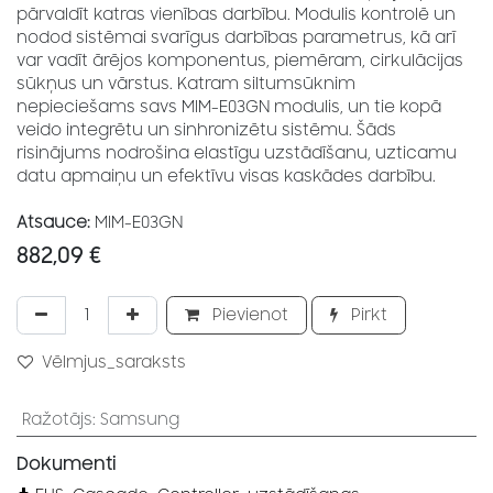
pārvaldīt katras vienības darbību. Modulis kontrolē un
nodod sistēmai svarīgus darbības parametrus, kā arī
var vadīt ārējos komponentus, piemēram, cirkulācijas
sūkņus un vārstus. Katram siltumsūknim
nepieciešams savs MIM-E03GN modulis, un tie kopā
veido integrētu un sinhronizētu sistēmu. Šāds
risinājums nodrošina elastīgu uzstādīšanu, uzticamu
datu apmaiņu un efektīvu visas kaskādes darbību.
Atsauce:
MIM-E03GN
882,09
€
Pievienot
Pirkt
Vēlmjus_saraksts
Ražotājs
:
Samsung
Dokumenti