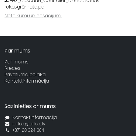
EHS_Cascade_Controller_uzstādīšanas
rokasgrāmata.pdf
Noteikumi un nosacījumi
Par mums
Par mums
Preces
Privātuma politika
Kontaktinformācija
Sazinieties ar mums
Kontaktinformācija
airlux@airlux.lv
+371 20 324 084