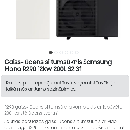
Gaiss- ūdens siltumsūknis Samsung
Mono R290 12kw 200L S2 3f
Paldies par pieprasījumu! Tas ir saņemts! Tuvākaja
laikā mēs ar Jums sazināsimies.
R290 gaiss- ūdens siltumsūkņa komplekts ar iebūvētu
200l karstā ūdens tvertni
Jaunās paaudzes gaiss–ūdens siltumsūknis ar videi
draudzīgu R290 aukstumaģentu, kas nodrošina līdz pat