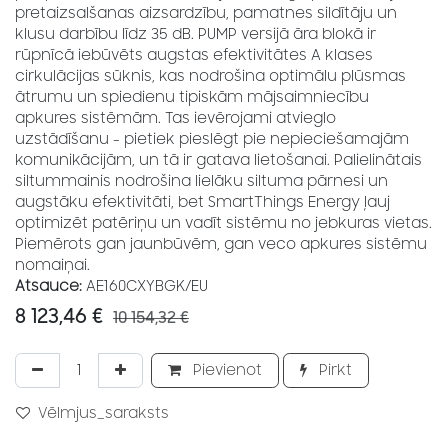
pretaizsalšanas aizsardzību, pamatnes sildītāju un
klusu darbību līdz 35 dB. PUMP versijā āra blokā ir
rūpnīcā iebūvēts augstas efektivitātes A klases
cirkulācijas sūknis, kas nodrošina optimālu plūsmas
ātrumu un spiedienu tipiskām mājsaimniecību
apkures sistēmām. Tas ievērojami atvieglo
uzstādīšanu - pietiek pieslēgt pie nepieciešamajām
komunikācijām, un tā ir gatava lietošanai. Palielinātais
siltummainis nodrošina lielāku siltuma pārnesi un
augstāku efektivitāti, bet SmartThings Energy ļauj
optimizēt patēriņu un vadīt sistēmu no jebkuras vietas.
Piemērots gan jaunbūvēm, gan veco apkures sistēmu
nomaiņai.
Atsauce:
AE160CXYBGK/EU
8 123,46
€
10 154,32
€
Pievienot
Pirkt
Vēlmjus_saraksts