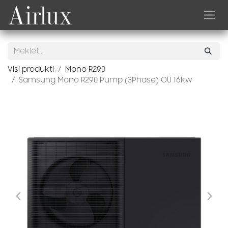
Skip to Content
Visi produkti
Mono R290
Samsung Mono R290 Pump (3Phase) OU 16kw