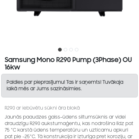
Samsung Mono R290 Pump (3Phase) OU
16kw
Paldies par pieprasījumu! Tas ir saņemts! Tuvākaja
laikā mēs ar Jums sazināsimies.
R290 ar iebūvētu sūkni āra blokā
Jaunās paaudzes gaiss–ūdens siltumsūknis ar videi
draudzīgu R290 aukstumaģentu, kas nodrošina līdz pat
75 °C karstā ūdens temperatūru un uzticamu apkuri
pat pie –25°C. Tā konstrukcija ir izturīga pret koroziju, ar