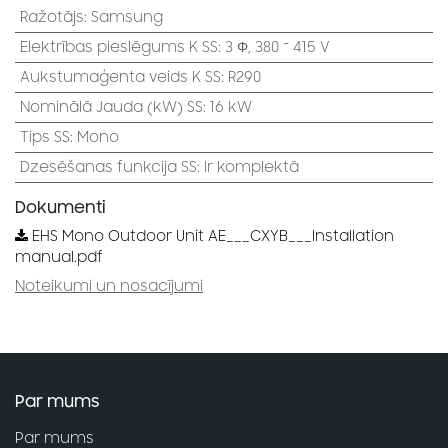
Ražotājs
:
Samsung
Elektrības pieslēgums K SS
:
3 Φ, 380 ~ 415 V
Aukstumaģenta veids K SS
:
R290
Nominālā Jauda (kW) SS
:
16 kW
Tips SS
:
Mono
Dzesēšanas funkcija SS
:
Ir komplektā
Dokumenti
EHS Mono Outdoor Unit AE___CXYB___Installation
manual.pdf
Noteikumi un nosacījumi
Par mums
Par mums