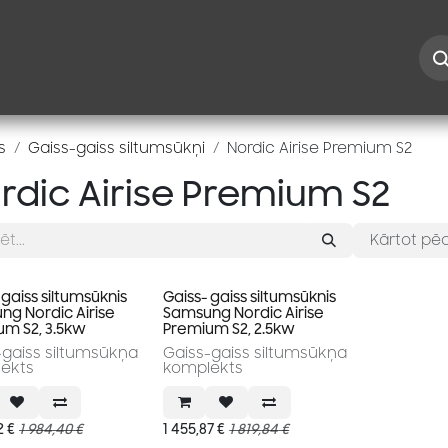
Iespējas
Kontakti
Risinājumi
Blogs
Speciāl
s
Gaiss-gaiss siltumsūkņi
Nordic Airise Premium S2
rdic Airise Premium S2
Kārtot pēc
 gaiss siltumsūknis
Gaiss- gaiss siltumsūknis
g Nordic Airise
Samsung Nordic Airise
um S2, 3.5kw
Premium S2, 2.5kw
-gaiss siltumsūkņa
Gaiss-gaiss siltumsūkņa
ekts
komplekts
2
€
1 984,40
€
1 455,87
€
1 819,84
€