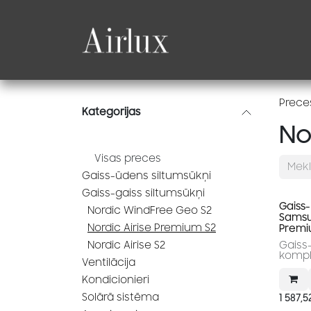
Skip to Content
Produkti
Katalogi
Prece
Kategorijas
No
Visas preces
Gaiss-ūdens siltumsūkņi
Gaiss-gaiss siltumsūkņi
Gaiss-
Nordic WindFree Geo S2
Samsun
Nordic Airise Premium S2
Premi
Nordic Airise S2
Gaiss
kompl
Ventilācija
Kondicionieri
Solārā sistēma
1 587,5