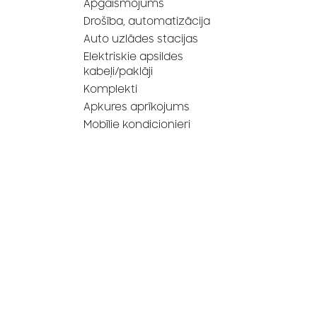
Apgaismojums
Drošība, automatizācija
Auto uzlādes stacijas
Elektriskie apsildes
kabeļi/paklāji
Komplekti
Apkures aprīkojums
Mobīlie kondicionieri