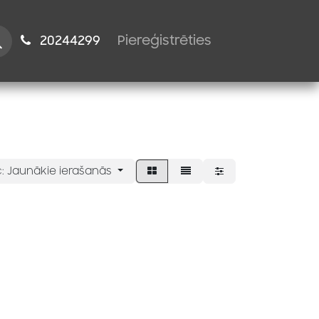
istiem
2024​​4299
Piereģistrēties
:
Jaunākie ierašanās