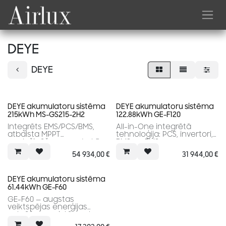
Skip to Content
DEYE
DEYE
DEYE akumulatoru sistēma
DEYE akumulatoru sistēma
215kWh MS-GS215-2H2
122.88kWh GE-F120
Integrēts EMS/PCS/BMS,
All-in-One integrētā
atbalsta MPPT
tehnoloģija: PCS, invertori,
paplašināšanu un darbību
BMS un EMS
bez tīkla (off-grid).
54 934,00
€
31 944,00
€
DEYE akumulatoru sistēma
61.44kWh GE-F60
GE-F60 — augstas
veiktspējas enerģijas
uzkrāšanas sistēma, kas
izstrādāta, lai nodrošinātu