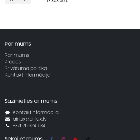
17 303,00
€
plaša spektra jaudu.
Par mums
Par mums
Preces
Privātuma politika
Kontaktinformācija
Sazinieties ar mums
Kontaktinformācija
airlux@airlux.lv
+371 20 324 084
Sekojiet mums