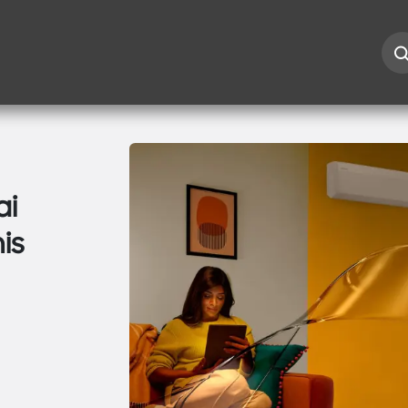
Iespējas
Kontakti
Risinājumi
Blogs
Speciāl
ai
is