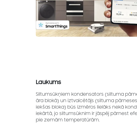
Laukums
Siltumsūkņiem kondensators (siltuma pār
āra blokā) un iztvaicētājs (siltuma pārnes
iekšas bloka) būs izmēros lielāks nekā kond
iekārtā, jo siltumsūknim ir jāspēj pārnest efe
pie zemām temperatūrām.