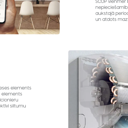
SCOP vienmēr b
nepieciešamību
aukstajā period
un atdots maz
neses elements
es elements
icionieru
ktīvi siltumu