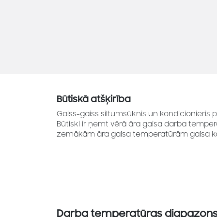
Būtiskā atšķirība
Gaiss-gaiss siltumsūknis un kondicionieris pēc 
Būtiski ir ņemt vērā āra gaisa darba tempe
zemākām āra gaisa temperatūrām gaisa kond
Darba temperatūras diapazon