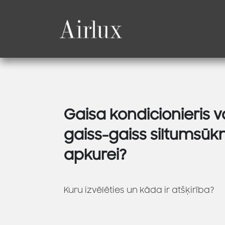
Skip to Content
Produkti
Katalogi
Gaisa kondicionieris v
gaiss-gaiss siltumsūkn
apkurei?
Kuru izvēlēties un kāda ir atšķirība?