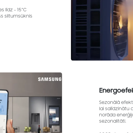
s līdz - 15°C
ss siltumsūknis
Energoefek
Sezonālā efekti
lai salīdzinātu
norāda enerģi
sezonalitāti.