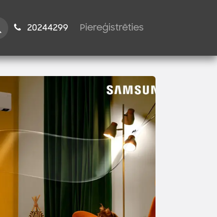
istiem
2024​​4299
Piereģistrēties