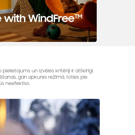
elietojums un izvēles kritēriji ir atšķirīgi.
šanas, gan apkures režīmā, toties pie
ūs neefektīvs.