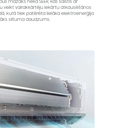
ūs mazāks nekā SEER, kas saistīs ar
 veikt vairakkārtēju iekārtu atkausēšānos
ā, kurā tiek patērēta lielāka elektroenerģija
āks siltuma daudzums.