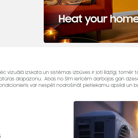
vizuālā izskata un sistēmas izbūves ir ļoti līdzīgi, tomēr to pi
ratūras diapazonu. Abas no šīm ierīcēm darbojas gan dzesē
icionieris var nespēt nodrošināt pietiekamu apsildi un b
s