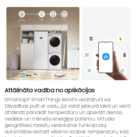
Attālināta vadība no aplikācijas
Izmantojot SmartThings lietotni viedtālrunī vai
tālvadības pulti ar vadu, jūs varat jebkurā laikā un vietā
attālināti pārvaldīt temperatūru un apskatīt dienas,
nedēļas un mēneša enerģijas patēriņu. Virtuālo
ģeogrāfisko robežu veidošanas funkcija ļauj
automātiski iestatīt vēlamo istabas temperatūru, kad