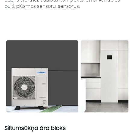
ūdens tvertnei. Vadības komplekts ietver kontroles
pulti, plūsmas sensoru, sensorus.
Siltumsūkņa āra bloks