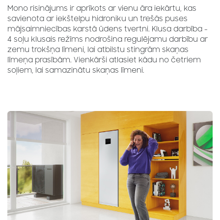
Mono risinājums ir aprīkots ar vienu āra iekārtu, kas
savienota ar iekštelpu hidroniku un trešās puses
mājsaimniecības karstā ūdens tvertni. Klusa darbība -
4 soļu klusais režīms nodrošina regulējamu darbību ar
zemu trokšņa līmeni, lai atbilstu stingrām skaņas
līmeņa prasībām. Vienkārši atlasiet kādu no četriem
soļiem, lai samazinātu skaņas līmeni.