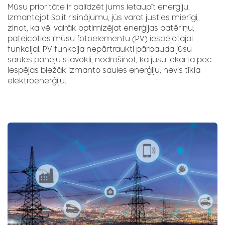
Mūsu prioritāte ir palīdzēt jums ietaupīt enerģiju.
Izmantojot Split risinājumu, jūs varat justies mierīgi,
zinot, ka vēl vairāk optimizējat enerģijas patēriņu,
pateicoties mūsu fotoelementu (PV) iespējotajai
funkcijai. PV funkcija nepārtraukti pārbauda jūsu
saules paneļu stāvokli, nodrošinot, ka jūsu iekārta pēc
iespējas biežāk izmanto saules enerģiju, nevis tīkla
elektroenerģiju.