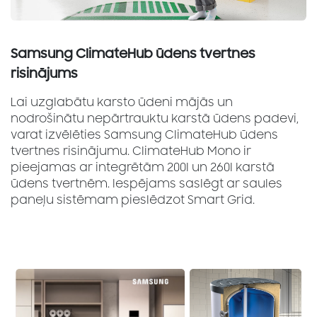
Samsung ClimateHub ūdens tvertnes
risinājums
Lai uzglabātu karsto ūdeni mājās un
nodrošinātu nepārtrauktu karstā ūdens padevi,
varat izvēlēties Samsung ClimateHub ūdens
tvertnes risinājumu. ClimateHub Mono ir
pieejamas ar integrētām 200l un 260l karstā
ūdens tvertnēm. Iespējams saslēgt ar saules
paneļu sistēmam pieslēdzot Smart Grid.