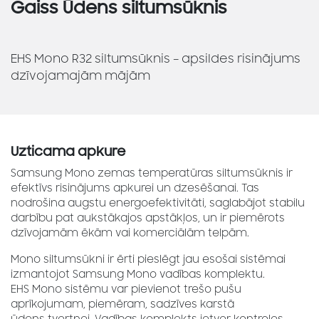
Gaiss Ūdens siltumsūknis
EHS Mono R32 siltumsūknis – apsildes risinājums
dzīvojamajām mājām
Uzticama apkure
Samsung Mono zemas temperatūras siltumsūknis ir
efektīvs risinājums apkurei un dzesēšanai. Tas
nodrošina augstu energoefektivitāti, saglabājot stabilu
darbību pat aukstākajos apstākļos, un ir piemērots
dzīvojamām ēkām vai komerciālām telpām.
Mono siltumsūkni ir ērti pieslēgt jau esošai sistēmai
izmantojot Samsung Mono vadības komplektu.
EHS Mono sistēmu var pievienot trešo pušu
aprīkojumam, piemēram, sadzīves karstā