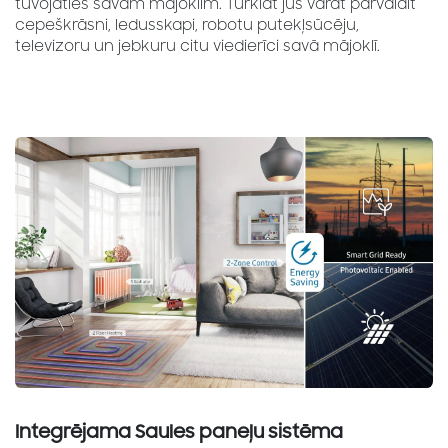
tuvojaties savam mājoklim. Turklāt jūs varat pārvaldīt
cepeškrāsni, ledusskapi, robotu putekļsūcēju,
televizoru un jebkuru citu viedierīci savā mājoklī.
Integrējama Saules paneļu sistēma