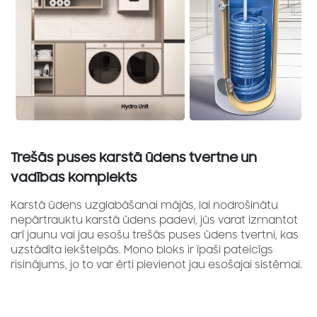
Trešās puses karstā ūdens tvertne un
vadības komplekts
Karstā ūdens uzglabāšanai mājās, lai nodrošinātu
nepārtrauktu karstā ūdens padevi, jūs varat izmantot
arī jaunu vai jau esošu trešās puses ūdens tvertni, kas
uzstādīta iekštelpās. Mono bloks ir īpaši pateicīgs
risinājums, jo to var ērti pievienot jau esošajai sistēmai.