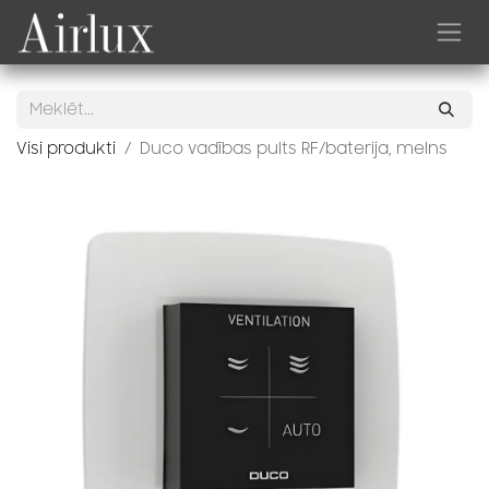
Skip to Content
Visi produkti
Duco vadības pults RF/baterija, melns