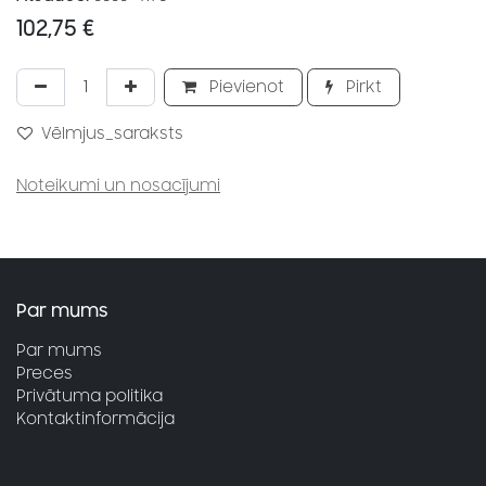
102,75
€
Pievienot
Pirkt
Vēlmjus_saraksts
Noteikumi un nosacījumi
Par mums
Par mums
Preces
Privātuma politika
Kontaktinformācija