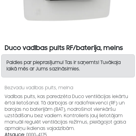
Duco vadības pults RF/baterija, melns
Paldies par pieprasījumu! Tas ir saņemts! Tuvākaja
laikā mēs ar Jums sazināsimies.
Bezvadu vadības pults, melna
Vadības pults, kas paredzēta Duco ventilācijas iekārtu
ērtai lietošanai. Tā darbojas ar radiofrekvenci (RF) un
barojas no baterijām (BAT), nodrošinot vienkāršu
uzstādīšanu bez vadiem. Kontrolieris ļauj lietotājam
manuāli regulēt ventilācijas režīmus, pielāgojot gaisa
apmaiņu ikdienas vajadzībām.
Atsauce:
0000-4175