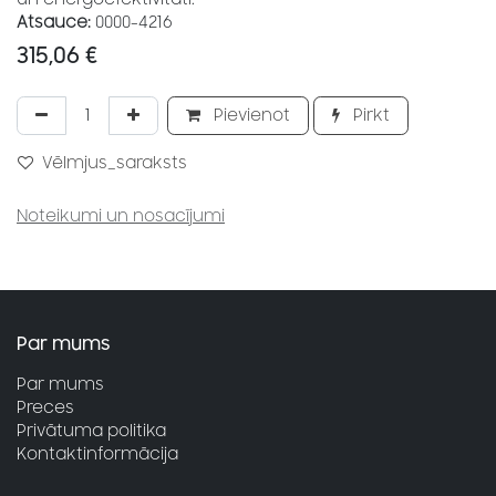
Atsauce:
0000-4216
315,06
€
Pievienot
Pirkt
Vēlmjus_saraksts
Noteikumi un nosacījumi
Par mums
Par mums
Preces
Privātuma politika
Kontaktinformācija