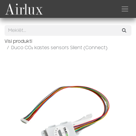
Skip to Content
Visi produkti
Duco CO₂ kastes sensors Silent (Connect)