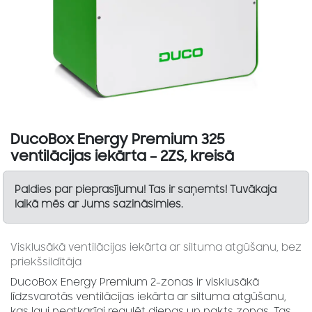
DucoBox Energy Premium 325
ventilācijas iekārta – 2ZS, kreisā
Paldies par pieprasījumu! Tas ir saņemts! Tuvākaja
laikā mēs ar Jums sazināsimies.
Visklusākā ventilācijas iekārta ar siltuma atgūšanu, bez
priekšsildītāja
DucoBox Energy Premium 2-zonas ir visklusākā
līdzsvarotās ventilācijas iekārta ar siltuma atgūšanu,
kas ļauj neatkarīgi regulēt dienas un nakts zonas. Tas