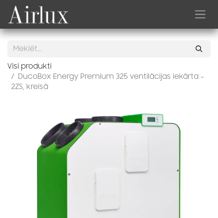
Skip to Content
Visi produkti
DucoBox Energy Premium 325 ventilācijas iekārta –
2ZS, kreisā