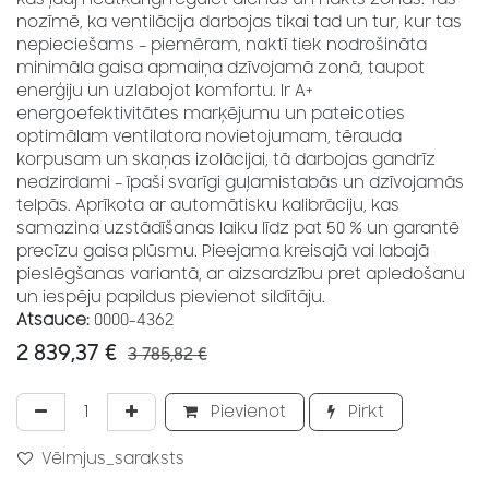
nozīmē, ka ventilācija darbojas tikai tad un tur, kur tas
nepieciešams – piemēram, naktī tiek nodrošināta
minimāla gaisa apmaiņa dzīvojamā zonā, taupot
enerģiju un uzlabojot komfortu. Ir A+
energoefektivitātes marķējumu un pateicoties
optimālam ventilatora novietojumam, tērauda
korpusam un skaņas izolācijai, tā darbojas gandrīz
nedzirdami – īpaši svarīgi guļamistabās un dzīvojamās
telpās. Aprīkota ar automātisku kalibrāciju, kas
samazina uzstādīšanas laiku līdz pat 50 % un garantē
precīzu gaisa plūsmu. Pieejama kreisajā vai labajā
pieslēgšanas variantā, ar aizsardzību pret apledošanu
un iespēju papildus pievienot sildītāju.
Atsauce:
0000-4362
2 839,37
€
3 785,82
€
Pievienot
Pirkt
Vēlmjus_saraksts