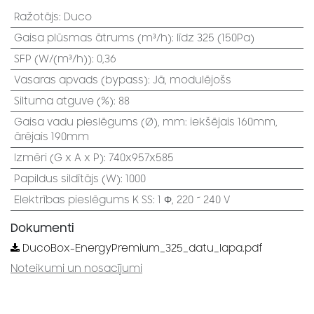
Ražotājs
:
Duco
Gaisa plūsmas ātrums (m³/h)
:
līdz 325 (150Pa)
SFP (W/(m³/h))
:
0,36
Vasaras apvads (bypass)
:
Jā, modulējošs
Siltuma atguve (%)
:
88
Gaisa vadu pieslēgums (Ø), mm
:
iekšējais 160mm,
ārējais 190mm
Izmēri (G x A x P)
:
740x957x585
Papildus sildītājs (W)
:
1000
Elektrības pieslēgums K SS
:
1 Φ, 220 ~ 240 V
Dokumenti
DucoBox-EnergyPremium_325_datu_lapa.pdf
Noteikumi un nosacījumi