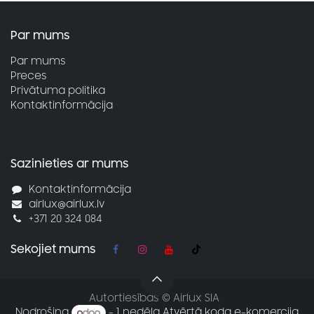
Par mums
Par mums
Preces
Privātuma politika
Kontaktinformācija
Sazinieties ar mums
Kontaktinformācija
airlux@airlux.lv
+371 20 324 084
Sekojiet mums
Autortiesības © Airlux SIA
Nodrošina
- 1 nedēļa
Atvērtā koda e-komercija