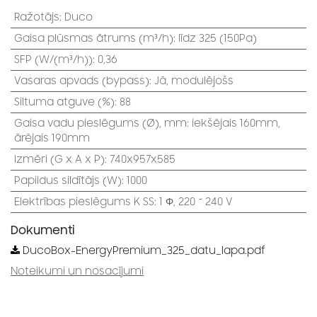
Ražotājs
:
Duco
Gaisa plūsmas ātrums (m³/h)
:
līdz 325 (150Pa)
SFP (W/(m³/h))
:
0,36
Vasaras apvads (bypass)
:
Jā, modulējošs
Siltuma atguve (%)
:
88
Gaisa vadu pieslēgums (Ø), mm
:
iekšējais 160mm,
ārējais 190mm
Izmēri (G x A x P)
:
740x957x585
Papildus sildītājs (W)
:
1000
Elektrības pieslēgums K SS
:
1 Φ, 220 ~ 240 V
Dokumenti
DucoBox-EnergyPremium_325_datu_lapa.pdf
Noteikumi un nosacījumi