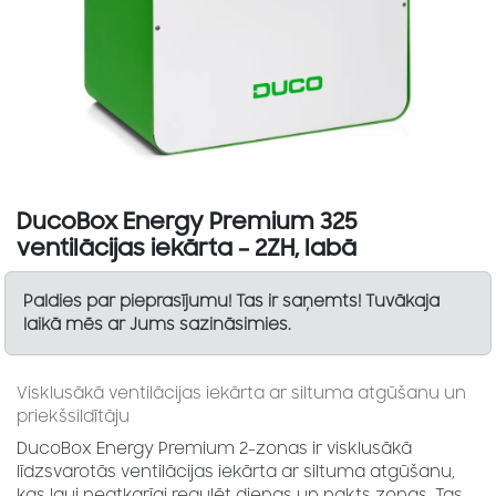
DucoBox Energy Premium 325
ventilācijas iekārta – 2ZH, labā
Paldies par pieprasījumu! Tas ir saņemts! Tuvākaja
laikā mēs ar Jums sazināsimies.
Visklusākā ventilācijas iekārta ar siltuma atgūšanu un
priekšsildītāju
DucoBox Energy Premium 2-zonas ir visklusākā
līdzsvarotās ventilācijas iekārta ar siltuma atgūšanu,
kas ļauj neatkarīgi regulēt dienas un nakts zonas. Tas