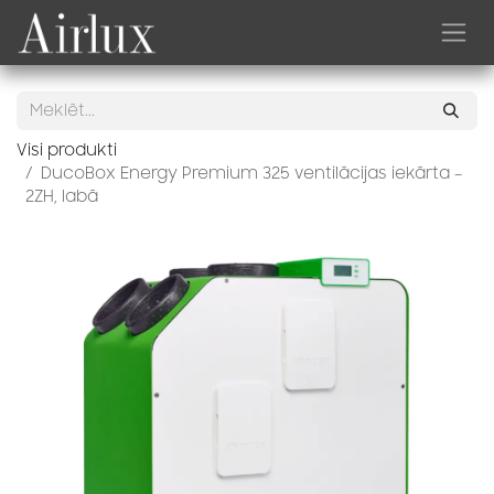
Skip to Content
Visi produkti
DucoBox Energy Premium 325 ventilācijas iekārta –
2ZH, labā