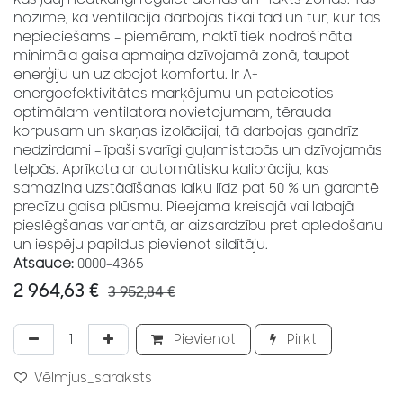
nozīmē, ka ventilācija darbojas tikai tad un tur, kur tas
nepieciešams – piemēram, naktī tiek nodrošināta
minimāla gaisa apmaiņa dzīvojamā zonā, taupot
enerģiju un uzlabojot komfortu. Ir A+
energoefektivitātes marķējumu un pateicoties
optimālam ventilatora novietojumam, tērauda
korpusam un skaņas izolācijai, tā darbojas gandrīz
nedzirdami – īpaši svarīgi guļamistabās un dzīvojamās
telpās. Aprīkota ar automātisku kalibrāciju, kas
samazina uzstādīšanas laiku līdz pat 50 % un garantē
precīzu gaisa plūsmu. Pieejama kreisajā vai labajā
pieslēgšanas variantā, ar aizsardzību pret apledošanu
un iespēju papildus pievienot sildītāju.
Atsauce:
0000-4365
2 964,63
€
3 952,84
€
Pievienot
Pirkt
Vēlmjus_saraksts