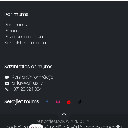
Par mums
Par mums
Preces
Privātuma politika
Kontaktinformācija
Sazinieties ar mums
Kontaktinformācija
airlux@airlux.lv
+371 20 324 084
Sekojiet mums
Autortiesības © Airlux SIA
Nodrošina
- 1 nedēļa
Atvērtā koda e-komercija