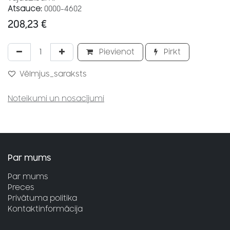
Atsauce:
0000-4602
208,23
€
Pievienot
Pirkt
Vēlmjus_saraksts
Noteikumi un nosacījumi
Par mums
Par mums
Preces
Privātuma politika
Kontaktinformācija