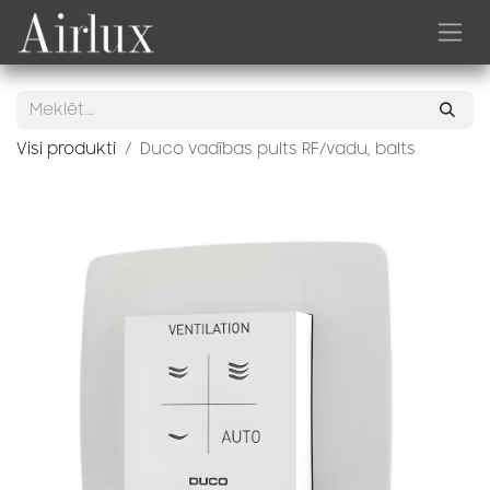
Skip to Content
Visi produkti
Duco vadības pults RF/vadu, balts