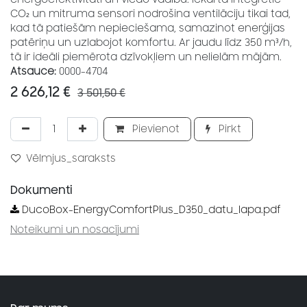
CO₂ un mitruma sensori nodrošina ventilāciju tikai tad,
kad tā patiešām nepieciešama, samazinot enerģijas
patēriņu un uzlabojot komfortu. Ar jaudu līdz 350 m³/h,
tā ir ideāli piemērota dzīvokļiem un nelielām mājām.
Atsauce:
0000-4704
2 626,12
€
3 501,50
€
Pievienot
Pirkt
Vēlmjus_saraksts
Dokumenti
DucoBox-EnergyComfortPlus_D350_datu_lapa.pdf
Noteikumi un nosacījumi