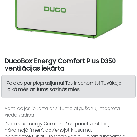
DucoBox Energy Comfort Plus D350
ventilācijas iekārta
Paldies par pieprasījumu! Tas ir saņemts! Tuvākaja
laikā mēs ar Jums sazināsimies.
Ventilācijas iekārta ar siltuma atgūšanu, integrēta
viedā vadība
DucoBox Energy Comfort Plus paceļ ventilāciju
nākamajā līmenī, apvienojot klusumu,
energoefektivitāti un viedo vadību. Iekārtā integrētie