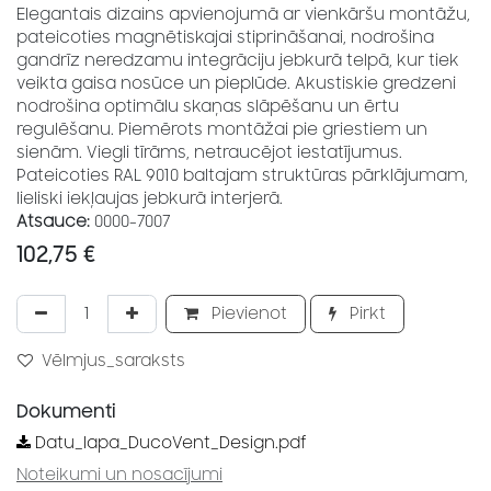
Elegantais dizains apvienojumā ar vienkāršu montāžu,
pateicoties magnētiskajai stiprināšanai, nodrošina
gandrīz neredzamu integrāciju jebkurā telpā, kur tiek
veikta gaisa nosūce un pieplūde. Akustiskie gredzeni
nodrošina optimālu skaņas slāpēšanu un ērtu
regulēšanu. Piemērots montāžai pie griestiem un
sienām. Viegli tīrāms, netraucējot iestatījumus.
Pateicoties RAL 9010 baltajam struktūras pārklājumam,
lieliski iekļaujas jebkurā interjerā.
Atsauce:
0000-7007
102,75
€
Pievienot
Pirkt
Vēlmjus_saraksts
Dokumenti
Datu_lapa_DucoVent_Design.pdf
Noteikumi un nosacījumi