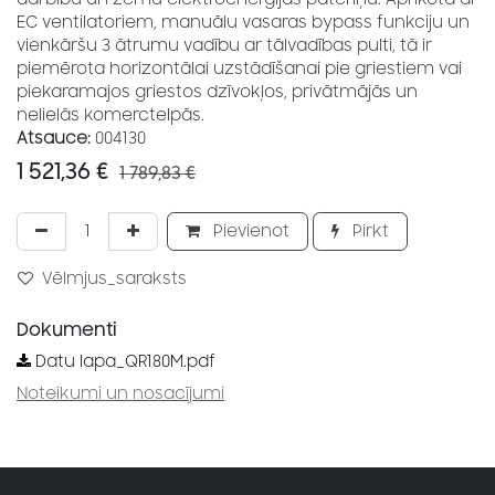
EC ventilatoriem, manuālu vasaras bypass funkciju un
vienkāršu 3 ātrumu vadību ar tālvadības pulti, tā ir
piemērota horizontālai uzstādīšanai pie griestiem vai
piekaramajos griestos dzīvokļos, privātmājās un
nelielās komerctelpās.
Atsauce:
004130
1 521,36
€
1 789,83
€
Pievienot
Pirkt
Vēlmjus_saraksts
Dokumenti
Datu lapa_QR180M.pdf
Noteikumi un nosacījumi