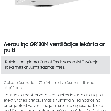
Aerauliqa QR180M ventilācijas iekārta ar
pulti
Paldies par pieprasījumu! Tas ir saņemts! Tuvākaja
laikā mēs ar Jums sazināsimies.
Gaisa plūsma līdz 177m³/h; ar divplūsmas siltuma
atgūšanu
Kompakta centralizēta ventilācijas iekārta ar augstas
efektivitātes pretplūsmas siltummaini. Tā nodrošina
energoefektīvu ventilāciju ar siltuma atgūšanu, klusu
darbību un zemu elektroenerģijas patēriņu. Aprīkota ar