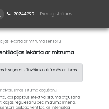
istiem
2024​​4299
Piereģistrēties
ācijas iekārta ar mitruma sensoru
entilācijas iekārta ar mitruma
Tas ir saņemts! Tuvākaja laikā mēs ar Jums
 ar divplūsmas siltuma atgūšanu
ārta, kas papildus efektīvai siltuma atgūšanai
ilācijas regulēšanu pēc mitruma līmeņa.
ensors pielāgo ventilācijas intensitāti