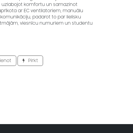
m, uzlabojot komfortu un samazinot
 aprīkota ar EC ventilatoriem, manuālu
omunikāciju, padarot to par lielisku
vātmājām, viesnīcu numuriem un studentu
ienot
Pirkt