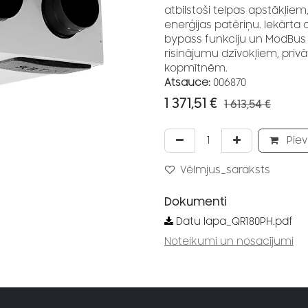
atbilstoši telpas apstākļie
enerģijas patēriņu. Iekārta
bypass funkciju un ModBus k
risinājumu dzīvokļiem, pri
kopmītnēm.
Atsauce:
006870
1 371,51
€
1 613,54
€
Piev
Vēlmjus_saraksts
Dokumenti
Datu lapa_QR180PH.pdf
Noteikumi un nosacījumi