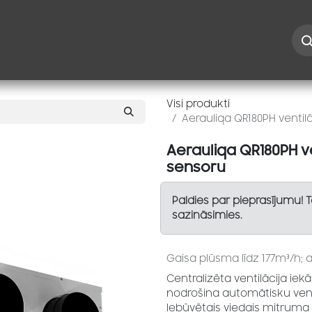
Iespējas
Kontakti
Risinājumi
Blogs
Speciāl
Visi produkti
Aerauliqa QR180PH ventil
Aerauliqa QR180PH v
sensoru
Paldies par pieprasījumu! 
sazināsimies.
Gaisa plūsma līdz 177m³/h;
Centralizēta ventilācija iek
nodrošina automātisku vent
Iebūvētais viedais mitruma s