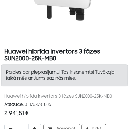
Huawei hibrīda invertors 3 fāzes
SUN2000-25K-MB0
Paldies par pieprasījumu! Tas ir saņemts! Tuvākaja
laikā mēs ar Jums sazināsimies.
Huawei hibrīda invertors 3 fāzes SUN2000-25K-MB0
Atsauce:
01076373-006
2 941,51
€
Pievienot
Pirkt