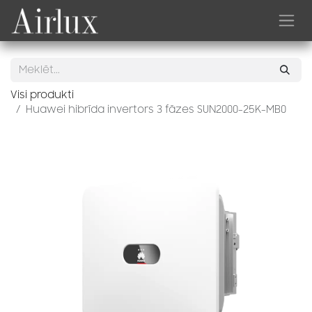
Skip to Content
Visi produkti
Huawei hibrīda invertors 3 fāzes SUN2000-25K-MB0