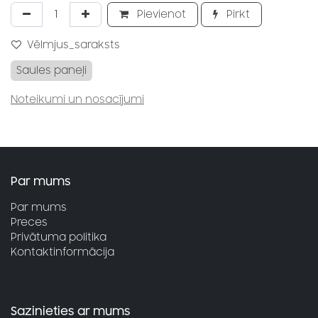
Pievienot
Pirkt
Vēlmjus_saraksts
Saules paneļi
Noteikumi un nosacījumi
Par mums
Par mums
Preces
Privātuma politika
Kontaktinformācija
Sazinieties ar mums