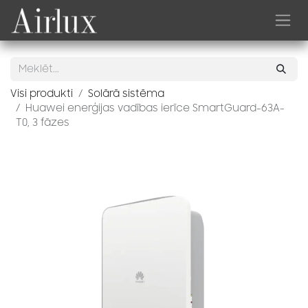
Skip to Content
Visi produkti
Solārā sistēma
Huawei enerģijas vadības ierīce SmartGuard-63A-
T0, 3 fāzes