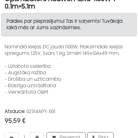
0.1m+5.1m
Paldies par pieprasījumu! Tas ir saņemts! Tuvākaja
laikā mēs ar Jums sazināsimies.
Nominālā ieejas DC jauda 1100W, Maksimalais ieejas
spriegums 125V, Svars 1 kg, Izmēri 149x104x49 mm.
- Uzlabota saderība
- Augstāka ražība
- Drošība un uzticamība
- Elastīga uzstādīšana
- Vienkāršota O&M
Atsauce:
02314APY-001
95,59
€
Pievienot
Pirkt