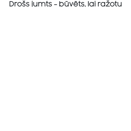
Drošs jumts - būvēts, lai ražotu
Ārkārtas gadījumā tiks aktivizēta ātrā
izslēgšana (RSD), kas samazina jumta
augstsprieguma spriegumu līdz 1 V.
Ātri un droši remontdarbi atstāj
minimālu ietekmi.