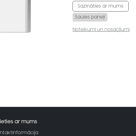
Sazināties ar mums
Saules paneļi
Noteikumi un nosacījumi
ieties ar mums
ntaktinformācija