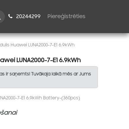
istiem
2024​​4299
Piereģistrēties
dulis Huawei LUNA2000-7-E1 6.9kWh
uawei LUNA2000-7-E1 6.9kWh
Tas ir saņemts! Tuvākaja laikā mēs ar Jums
UNA2000-7-E1 6.9kWh Battery-(360pcs)
šanai