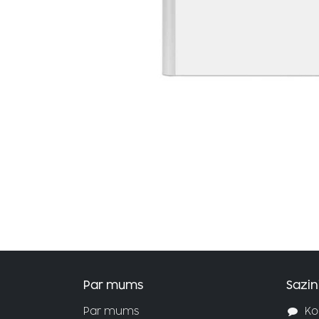
Par mums
Sazin
Par mums
Ko