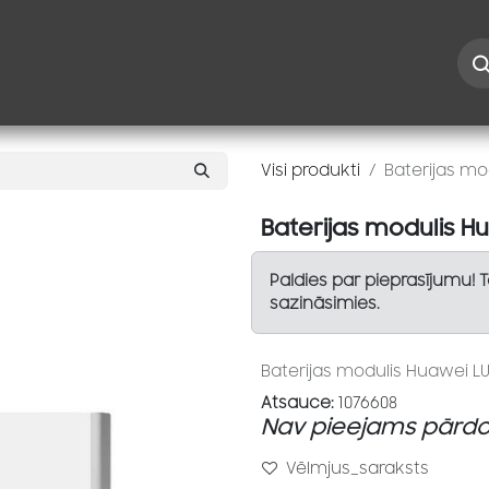
Iespējas
Kontakti
Risinājumi
Blogs
Speciāl
Visi produkti
Baterijas mo
Baterijas modulis H
Paldies par pieprasījumu! 
sazināsimies.
Baterijas modulis Huawei L
Atsauce:
1076608
Nav pieejams pārdo
Vēlmjus_saraksts