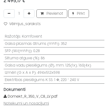
2 495,17
€
Pievienot
Pirkt
Vēlmjus_saraksts
Ražotājs
:
Komfovent
Gaisa plūsmas ātrums (m³/h)
:
352
SFP (W/(m³/h))
:
0.28
Siltuma atguve (%)
:
86
Gaisa vadu pieslēgums (Ø), mm
:
125(1x); 160(4x)
Izmēri (G x A x P)
:
494x512x598
Elektrības pieslēgums K SS
:
1 Φ, 220 ~ 240 V
Dokumenti
Domekt_R_350_V_C8_LV.pdf
Noteikumi un nosacījumi