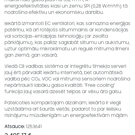
energoefektivitātes klasi un zemu SPI (0,28 W/m³/h) tā
nodrošina efektīvu un ekonomisku darbību.
Iekārtā izmantoti EC ventilatori, kas samazina enerģijas
patēriņu, kā arī rotējošs siltummainis ar kondensācijas
vai sorbcijas-entalpijas tehnoloģiju (ar zeolīta
pārklājumu), kas palīdz saglabāt siltumu un aukstumu,
uztur optimālu mikroklimatu un regulē mitruma līmeni
gan ziemā, gan vasarā.
Viedā C8 vadības sistēma ar integrētu tīmekļa serveri
ļauj ērti pārvaldīt iekārtu internetā, bet automātiskā
vadība pēc CO₂, VOC vai mitruma sensoriem nodrošina
nepārtraukti labāku gaisa kvalitāti. "Free cooling"
funkcija ļauj vasarā dzesēt telpas ar vēsu āra gaisu.
Pateicoties kompaktajam dizainam, iekārta ir viegli
uzstādāma arī šaurās vietās, padarot to par lielisku
risinājumu mūsdienīgām un energoefektīvām mājām.
Atsauce:
1253641