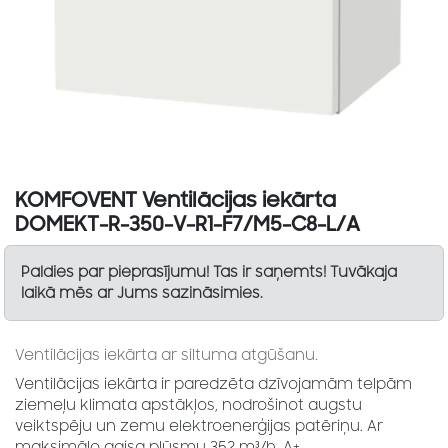
KOMFOVENT Ventilācijas iekārta
DOMEKT-R-350-V-R1-F7/M5-C8-L/A
Paldies par pieprasījumu! Tas ir saņemts! Tuvākaja
laikā mēs ar Jums sazināsimies.
Ventilācijas iekārta ar siltuma atgūšanu.
Ventilācijas iekārta ir paredzēta dzīvojamām telpām
ziemeļu klimata apstākļos, nodrošinot augstu
veiktspēju un zemu elektroenerģijas patēriņu. Ar
maksimālo gaisa plūsmu 352 m³/h, A+