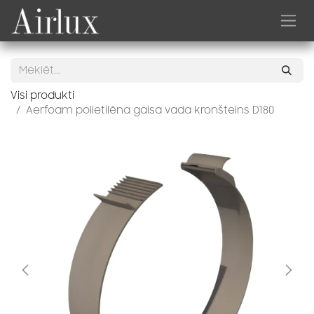
Skip to Content
Visi produkti
Aerfoam polietilēna gaisa vada kronšteins D180