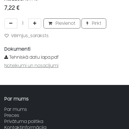
7,22
€
Pievienot
Pirkt
Vēlmjus_saraksts
Dokumenti
Tehniskā datu lapa.pdf
Noteikumi un nosacījumi
Par mums
Par mums
Preces
Privātuma politika
Kontaktinformācija