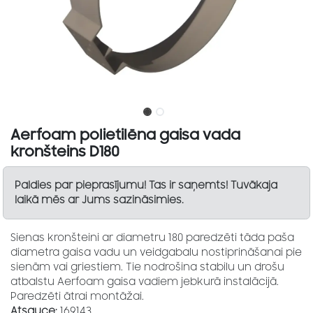
Aerfoam polietilēna gaisa vada
kronšteins D180
Paldies par pieprasījumu! Tas ir saņemts! Tuvākaja
laikā mēs ar Jums sazināsimies.
Sienas kronšteini ar diametru 180 paredzēti tāda paša
diametra gaisa vadu un veidgabalu nostiprināšanai pie
sienām vai griestiem. Tie nodrošina stabilu un drošu
atbalstu Aerfoam gaisa vadiem jebkurā instalācijā.
Paredzēti ātrai montāžai.
Atsauce:
169143