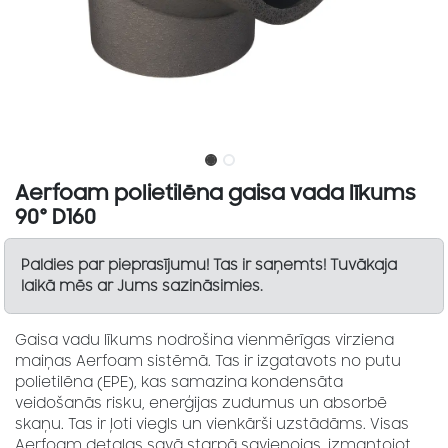
Aerfoam polietilēna gaisa vada līkums
90° D160
Paldies par pieprasījumu! Tas ir saņemts! Tuvākaja
laikā mēs ar Jums sazināsimies.
Gaisa vadu līkums nodrošina vienmērīgas virziena
maiņas Aerfoam sistēmā. Tas ir izgatavots no putu
polietilēna (EPE), kas samazina kondensāta
veidošanās risku, enerģijas zudumus un absorbē
skaņu. Tas ir ļoti viegls un vienkārši uzstādāms. Visas
Aerfoam detaļas savā starpā savienojas, izmantojot