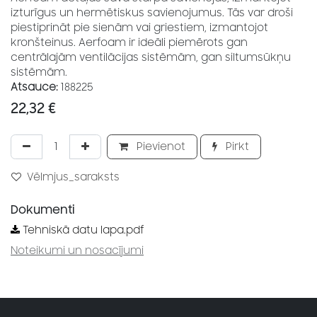
izturīgus un hermētiskus savienojumus. Tās var droši
piestiprināt pie sienām vai griestiem, izmantojot
kronšteinus. Aerfoam ir ideāli piemērots gan
centrālajām ventilācijas sistēmām, gan siltumsūkņu
sistēmām.
Atsauce:
188225
22,32
€
Pievienot
Pirkt
Vēlmjus_saraksts
Dokumenti
Tehniskā datu lapa.pdf
Noteikumi un nosacījumi