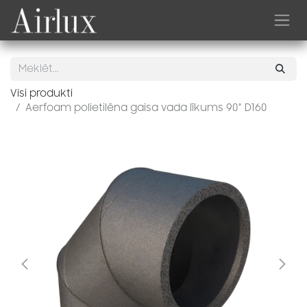
Skip to Content
Visi produkti
Aerfoam polietilēna gaisa vada līkums 90° D160