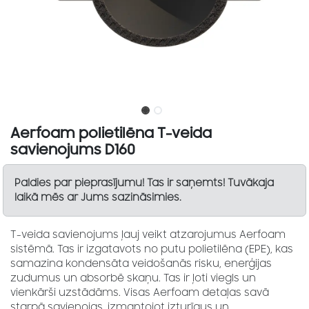
Aerfoam polietilēna T-veida
savienojums D160
Paldies par pieprasījumu! Tas ir saņemts! Tuvākaja
laikā mēs ar Jums sazināsimies.
T-veida savienojums ļauj veikt atzarojumus Aerfoam
sistēmā. Tas ir izgatavots no putu polietilēna (EPE), kas
samazina kondensāta veidošanās risku, enerģijas
zudumus un absorbē skaņu. Tas ir ļoti viegls un
vienkārši uzstādāms. Visas Aerfoam detaļas savā
starpā savienojas, izmantojot izturīgus un