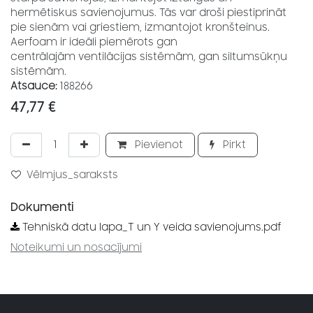
hermētiskus savienojumus. Tās var droši piestiprināt
pie sienām vai griestiem, izmantojot kronšteinus.
Aerfoam ir ideāli piemērots gan
centrālajām ventilācijas sistēmām, gan siltumsūkņu
sistēmām.
Atsauce:
188266
47,77
€
Pievienot
Pirkt
Vēlmjus_saraksts
Dokumenti
Tehniskā datu lapa_T un Y veida savienojums.pdf
Noteikumi un nosacījumi