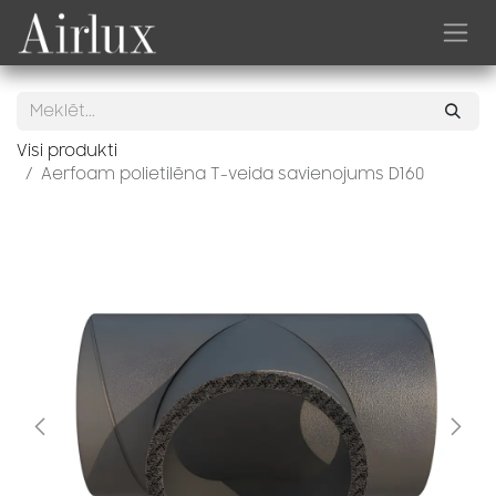
Skip to Content
Visi produkti
Aerfoam polietilēna T-veida savienojums D160